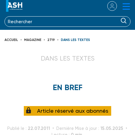
ACCUEIL
MAGAZINE
2719
DANS LES TEXTES
DANS LES TEXTES
EN BREF
Article réservé aux abonnés
22.07.2011
15.05.2025
Publié le :
Dernière Mise à jour :
0 min.
Lecture :