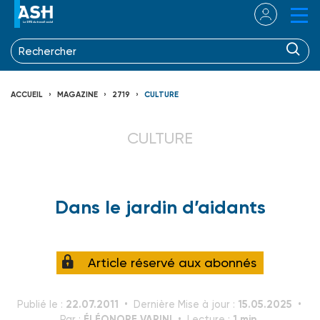
ACCUEIL
MAGAZINE
2719
CULTURE
CULTURE
Dans le jardin d’aidants
Article réservé aux abonnés
22.07.2011
15.05.2025
Publié le :
Dernière Mise à jour :
ÉLÉONORE VARINI
1 min.
Par :
Lecture :