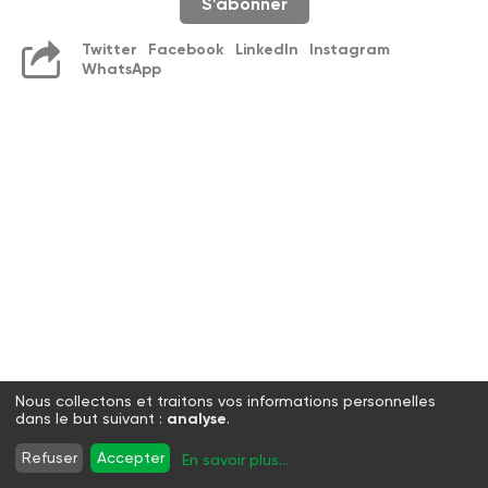
S'abonner
Twitter
Facebook
LinkedIn
Instagram
WhatsApp
Nous collectons et traitons vos informations personnelles
dans le but suivant :
analyse
.
Refuser
Accepter
En savoir plus
...