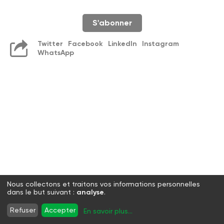
S'abonner
Twitter
Facebook
LinkedIn
Instagram
WhatsApp
Nous collectons et traitons vos informations personnelles
dans le but suivant :
analyse
.
Refuser
Accepter
En savoir plus
...