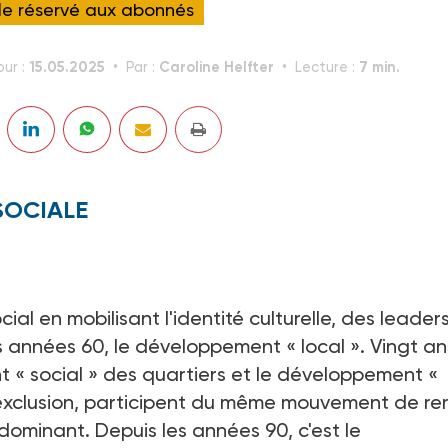
cle réservé aux abonnés
15.05.2025
Caroline Helfter
7 min.
our :
Par :
Lecture :
SOCIALE
ial en mobilisant l'identité culturelle, des leader
années 60, le développement « local ». Vingt an
nt « social » des quartiers et le développement «
 l'exclusion, participent du même mouvement de re
minant. Depuis les années 90, c'est le