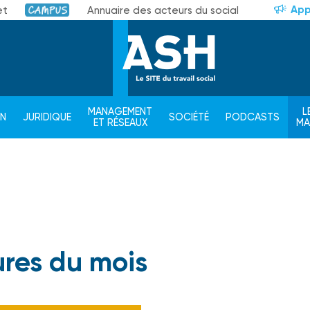
App
et
Annuaire des acteurs du social
Campus
MANAGEMENT
L
ON
JURIDIQUE
SOCIÉTÉ
PODCASTS
ET RÉSEAUX
M
ures du mois