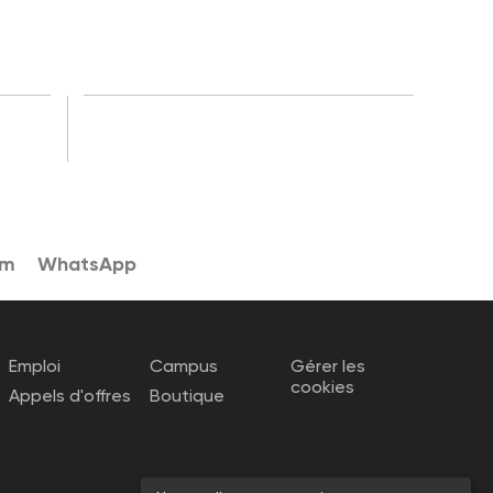
am
WhatsApp
Emploi
Campus
Gérer les
cookies
Appels d'offres
Boutique