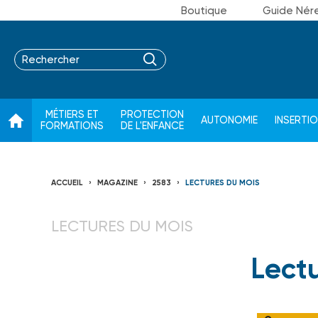
Boutique
Guide Nér
MÉTIERS ET
PROTECTION
AUTONOMIE
INSERTI
FORMATIONS
DE L'ENFANCE
ACCUEIL
MAGAZINE
2583
LECTURES DU MOIS
LECTURES DU MOIS
Lect