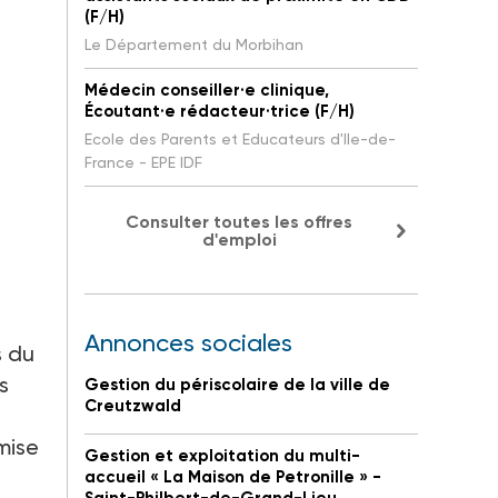
(F/H)
Le Département du Morbihan
Médecin conseiller·e clinique,
Écoutant·e rédacteur·trice (F/H)
Ecole des Parents et Educateurs d'Ile-de-
France - EPE IDF
Consulter toutes les offres
d'emploi
Annonces sociales
s du
s
Gestion du périscolaire de la ville de
Creutzwald
mise
Gestion et exploitation du multi-
accueil « La Maison de Petronille » -