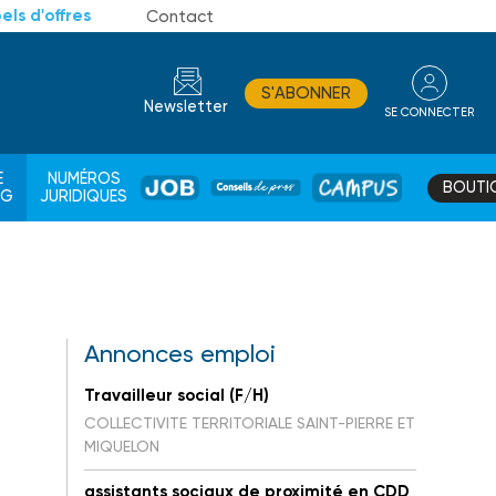
els d'offres
Contact
S'ABONNER
Newsletter
SE CONNECTER
CONSEIL
E
NUMÉROS
BOUTI
JOB
DE
CAMPUS
AG
JURIDIQUES
PROS
Annonces emploi
Travailleur social (F/H)
COLLECTIVITE TERRITORIALE SAINT-PIERRE ET
MIQUELON
assistants sociaux de proximité en CDD