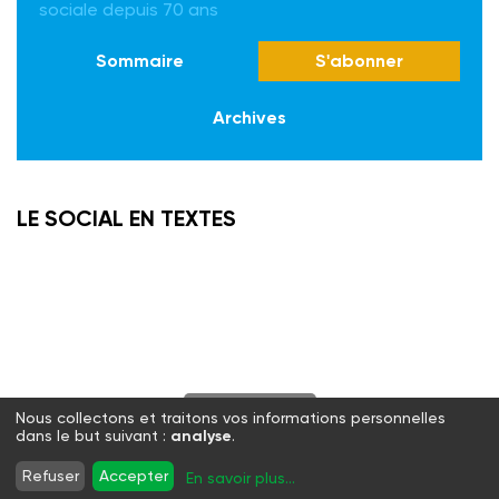
sociale depuis 70 ans
Sommaire
S'abonner
Archives
LE SOCIAL EN TEXTES
S'abonner
Nous collectons et traitons vos informations personnelles
dans le but suivant :
analyse
.
Twitter
Facebook
LinkedIn
Instagram
Refuser
Accepter
En savoir plus
...
WhatsApp