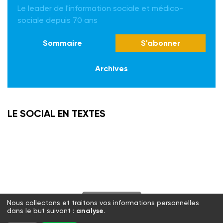
Le leader de l'information sociale et médico-
sociale depuis 70 ans
Sommaire
S'abonner
Archives
LE SOCIAL EN TEXTES
S'abonner
Nous collectons et traitons vos informations personnelles
dans le but suivant :
analyse
.
Twitter
Facebook
LinkedIn
Instagram