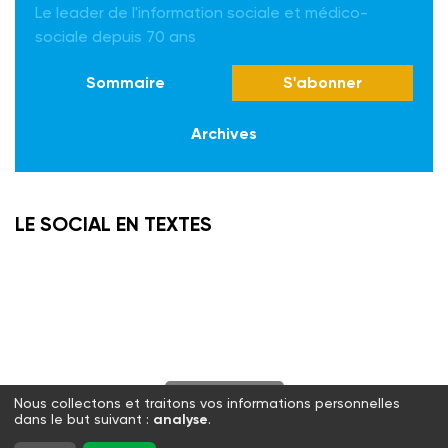
Le leader de l'information sociale et médico-
sociale depuis 70 ans
Sommaire
S'abonner
Archives
LE SOCIAL EN TEXTES
S'abonner
Nous collectons et traitons vos informations personnelles
dans le but suivant :
analyse
.
Twitter
Facebook
LinkedIn
Instagram