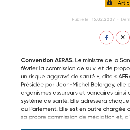
Arti
16.02.2007
Publié le :
Dern
Convention AERAS.
Le ministre de la Sant
février la commission de suivi et de prop
un risque aggravé de santé », dite « AER
Présidée par Jean-Michel Belorgey, ell
organismes assureurs et bancaires ainsi
système de santé. Elle adressera chaqu
au Parlement. Elle est en outre chargée d
sa propre commission de médiation et, d'
et des recherches placée auprès d'elle pa