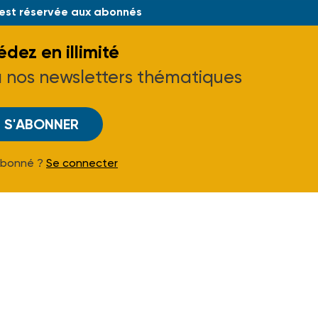
 est réservée aux abonnés
dez en illimité
à nos newsletters thématiques
S'ABONNER
Abonné ?
Se connecter