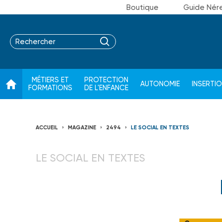
Boutique
Guide Nér
MÉTIERS ET
PROTECTION
AUTONOMIE
INSERTI
FORMATIONS
DE L'ENFANCE
ACCUEIL
MAGAZINE
2494
LE SOCIAL EN TEXTES
LE SOCIAL EN TEXTES