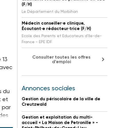
(F/H)
Le Département du Morbihan
Médecin conseiller·e clinique,
Écoutant·e rédacteur·trice (F/H)
Ecole des Parents et Educateurs d'Ile-de-
France - EPE IDF
Consulter toutes les offres
 13
d'emploi
 avec
Annonces sociales
s du
 et
Gestion du périscolaire de la ville de
Creutzwald
s par
udes
Gestion et exploitation du multi-
accueil « La Maison de Petronille » -