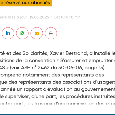
cle réservé aux abonnés
15.05.2025
0 min.
ière Mise à jour :
Lecture :
é et des Solidarités, Xavier Bertrand, a installé le
ositions de la convention « S'assurer et emprunter
AS » (voir ASH n° 2462 du 30-06-06, page 15).
e comprend notamment des représentants des
 que des représentants des associations d'usager
e année un rapport d'évaluation au gouvernement
e superviser, d'une part, les procédures instruite
autre part, les travaux d'une commission des ét
r le ministère de la Santé et des Solidarités.