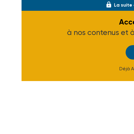
La suite
Accé
à nos contenus et 
Déjà 