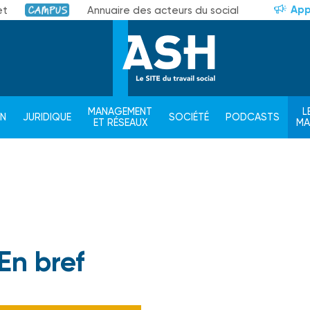
App
et
Annuaire des acteurs du social
Campus
MANAGEMENT
L
ON
JURIDIQUE
SOCIÉTÉ
PODCASTS
ET RÉSEAUX
M
En bref