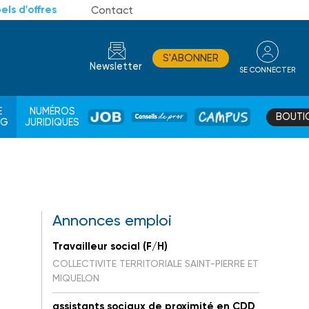
els d'offres
Contact
S'ABONNER
Newsletter
SE CONNECTER
CONSEIL
E
NUMÉROS
BOUTI
JOB
DE
CAMPUS
AG
JURIDIQUES
PROS
Annonces emploi
Travailleur social (F/H)
COLLECTIVITE TERRITORIALE SAINT-PIERRE ET
MIQUELON
assistants sociaux de proximité en CDD