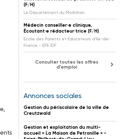
(F/H)
Le Département du Morbihan
Médecin conseiller·e clinique,
Écoutant·e rédacteur·trice (F/H)
Ecole des Parents et Educateurs d'Ile-de-
France - EPE IDF
Consulter toutes les offres
d'emploi
Annonces sociales
Gestion du périscolaire de la ville de
e,
Creutzwald
Gestion et exploitation du multi-
ments
accueil « La Maison de Petronille » -