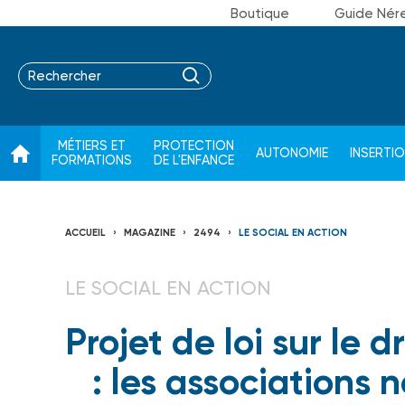
Boutique
Guide Nér
MÉTIERS ET
PROTECTION
AUTONOMIE
INSERTI
FORMATIONS
DE L'ENFANCE
ACCUEIL
MAGAZINE
2494
LE SOCIAL EN ACTION
LE SOCIAL EN ACTION
Projet de loi sur le
: les associations 