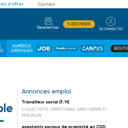
els d'offres
Contact
S'ABONNER
Newsletter
SE CONNECTER
CONSEIL
E
NUMÉROS
BOUTI
JOB
DE
CAMPUS
AG
JURIDIQUES
PROS
Annonces emploi
Travailleur social (F/H)
ble
COLLECTIVITE TERRITORIALE SAINT-PIERRE ET
MIQUELON
-
assistants sociaux de proximité en CDD