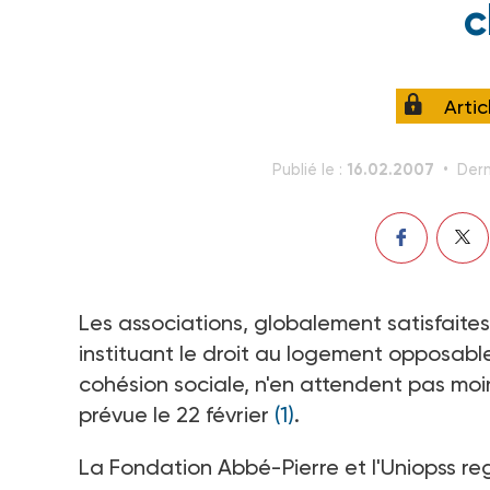
c
Arti
16.02.2007
Publié le :
Dern
Les associations, globalement satisfaite
instituant le droit au logement opposabl
cohésion sociale, n'en attendent pas moi
prévue le 22 février
(1)
.
La Fondation Abbé-Pierre et l'Uniopss reg