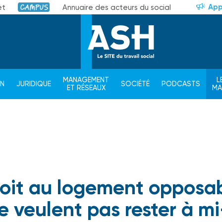
App
et
Annuaire des acteurs du social
Campus
MANAGEMENT
L
ON
JURIDIQUE
SOCIÉTÉ
PODCASTS
ET RÉSEAUX
M
 droit au logement opposa
ne veulent pas rester à mi