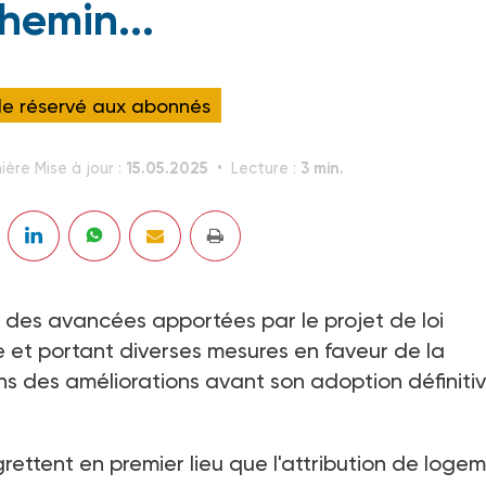
hemin...
cle réservé aux abonnés
15.05.2025
3 min.
ière Mise à jour :
Lecture :
s des avancées apportées par le projet de loi
e et portant diverses mesures en faveur de la
ns des améliorations avant son adoption définitiv
rettent en premier lieu que l'attribution de loge