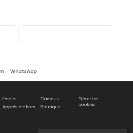
am
WhatsApp
Emploi
Campus
Gérer les
cookies
Appels d'offres
Boutique