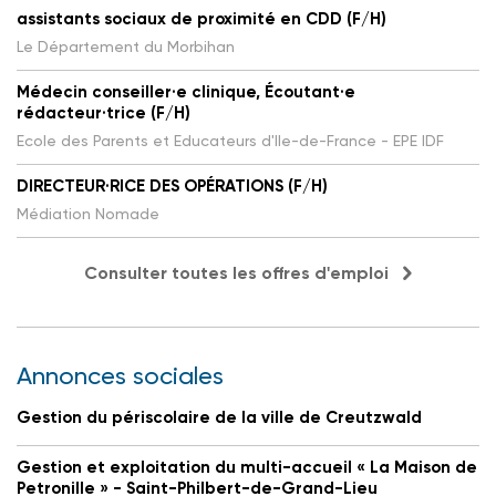
assistants sociaux de proximité en CDD (F/H)
Le Département du Morbihan
Médecin conseiller·e clinique, Écoutant·e
rédacteur·trice (F/H)
Ecole des Parents et Educateurs d'Ile-de-France - EPE IDF
DIRECTEUR·RICE DES OPÉRATIONS (F/H)
Médiation Nomade
Consulter toutes les offres d'emploi
Annonces sociales
Gestion du périscolaire de la ville de Creutzwald
Gestion et exploitation du multi-accueil « La Maison de
Petronille » - Saint-Philbert-de-Grand-Lieu