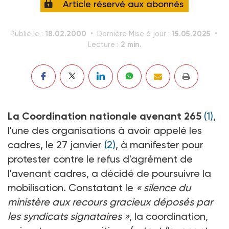
Article réservé aux abonnés
18.02.2000
15.05.2025
Publié le :
Dernière Mise à jour :
2 min.
Lecture :
La Coordination nationale avenant 265
(1)
,
l'une des organisations à avoir appelé les
cadres, le 27 janvier
(2)
, à manifester pour
protester contre le refus d'agrément de
l'avenant cadres, a décidé de poursuivre la
mobilisation. Constatant le
« silence du
ministère aux recours gracieux déposés par
les syndicats signataires »
, la coordination,