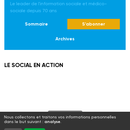
Le leader de l'information sociale et médico-
sociale depuis 70 ans
Sommaire
S'abonner
Archives
LE SOCIAL EN ACTION
S'abonner
Nous collectons et traitons vos informations personnelles
dans le but suivant :
analyse
.
Twitter
Facebook
LinkedIn
Instagram