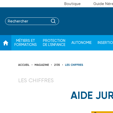
Boutique
Guide Nér
MÉTIERS ET
PROTECTION
AUTONOMIE
INSERTI
FORMATIONS
DE L'ENFANCE
ACCUEIL
MAGAZINE
2135
LES CHIFFRES
LES CHIFFRES
AIDE JU