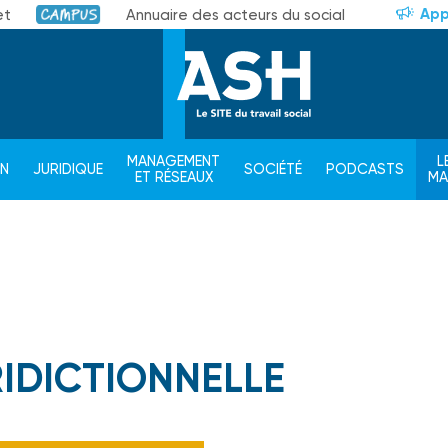
App
et
Annuaire des acteurs du social
Campus
MANAGEMENT
L
ON
JURIDIQUE
SOCIÉTÉ
PODCASTS
ET RÉSEAUX
M
RIDICTIONNELLE