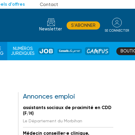
els d'offres
Contact
S'ABONNER
Newsletter
SE CONNECTER
CONSEIL
E
NUMÉROS
BOUTI
JOB
DE
CAMPUS
AG
JURIDIQUES
PROS
Annonces emploi
assistants sociaux de proximité en CDD
(F/H)
Le Département du Morbihan
Médecin conseiller·e clinique,