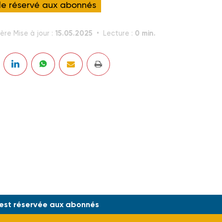
cle réservé aux abonnés
15.05.2025
0 min.
ère Mise à jour :
Lecture :
 F
 est réservée aux abonnés