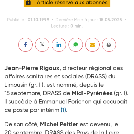
Article réservé aux abonnés
01.10.1999
15.05.2025
Publié le :
Dernière Mise à jour :
0 min.
Lecture :
Jean-Pierre Rigaux
, directeur régional des
affaires sanitaires et sociales (DRASS) du
Limousin (gr. II), est nommé, depuis le
15 septembre, DRASS de
Midi-Pyrénées
(gr. I).
Il succède à Emmanuel Forichon qui occupait
ce poste par intérim
(1)
.
De son côté,
Michel Peltier
est devenu, le
20 septembre, DRASS des Pays de la Loire