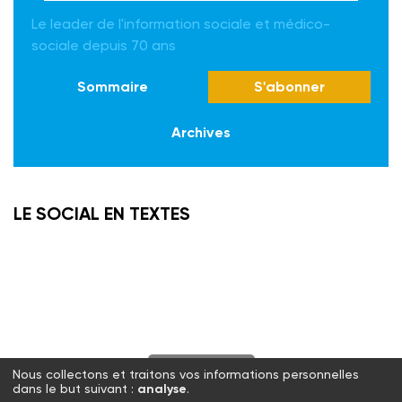
Le leader de l'information sociale et médico-
sociale depuis 70 ans
Sommaire
S'abonner
Archives
LE SOCIAL EN TEXTES
S'abonner
Nous collectons et traitons vos informations personnelles
dans le but suivant :
analyse
.