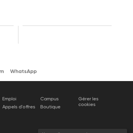
am
WhatsApp
Emploi
Campus
Gérer les
cookies
Appels d'offres
Boutique