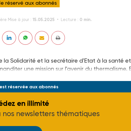
cle réservé aux abonnés
15.05.2025
0 min.
ère Mise à jour :
Lecture :
 la Solidarité et la secrétaire d'Etat à la santé e
nditer une mission sur l'avenir du thermalisme. E
d'accréditer les établissements thermaux.
 est réservée aux abonnés
dez en illimité
à nos newsletters thématiques