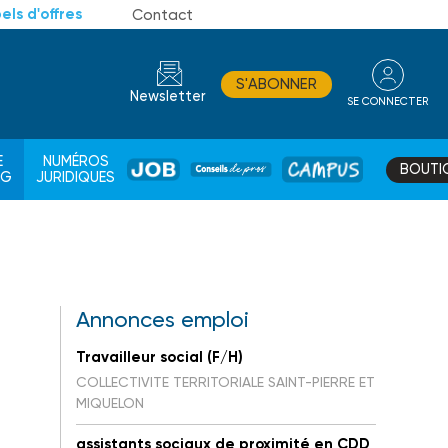
els d'offres
Contact
S'ABONNER
Newsletter
SE CONNECTER
CONSEIL
E
NUMÉROS
BOUTI
JOB
DE
CAMPUS
AG
JURIDIQUES
PROS
Annonces emploi
Travailleur social (F/H)
COLLECTIVITE TERRITORIALE SAINT-PIERRE ET
MIQUELON
assistants sociaux de proximité en CDD