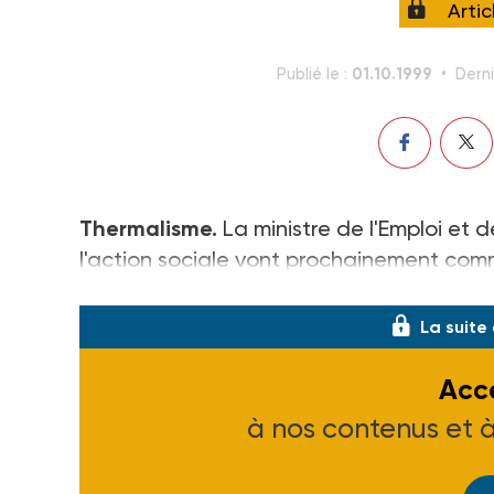
Arti
01.10.1999
Publié le :
Derni
Thermalisme.
La ministre de l'Emploi et de
l'action sociale vont prochainement comma
devra notamment examiner la possibilité 
La suite
Accé
à nos contenus et 