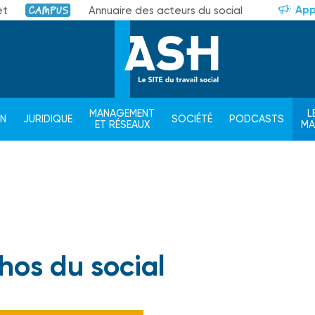
App
et
Annuaire des acteurs du social
Campus
MANAGEMENT
L
ON
JURIDIQUE
SOCIÉTÉ
PODCASTS
ET RÉSEAUX
M
hos du social