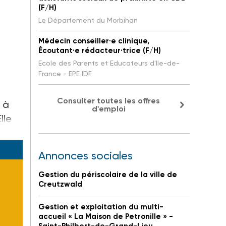
(F/H)
Le Département du Morbihan
Médecin conseiller·e clinique,
Écoutant·e rédacteur·trice (F/H)
Ecole des Parents et Educateurs d'Ile-de-
France - EPE IDF
Consulter toutes les offres
t à
d'emploi
lle
Annonces sociales
Gestion du périscolaire de la ville de
Creutzwald
Gestion et exploitation du multi-
accueil « La Maison de Petronille » -