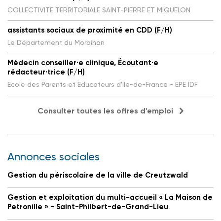
COLLECTIVITE TERRITORIALE SAINT-PIERRE ET MIQUELON
assistants sociaux de proximité en CDD (F/H)
Le Département du Morbihan
Médecin conseiller·e clinique, Écoutant·e
rédacteur·trice (F/H)
Ecole des Parents et Educateurs d'Ile-de-France - EPE IDF
Consulter toutes les offres d'emploi
Annonces sociales
Gestion du périscolaire de la ville de Creutzwald
Gestion et exploitation du multi-accueil « La Maison de
Petronille » - Saint-Philbert-de-Grand-Lieu