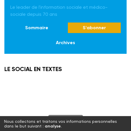
Le leader de l'information sociale et médico-
sociale depuis 70 ans
Sommaire
S'abonner
Archives
LE SOCIAL EN TEXTES
S'abonner
Nous collectons et traitons vos informations personnelles
dans le but suivant :
analyse
.