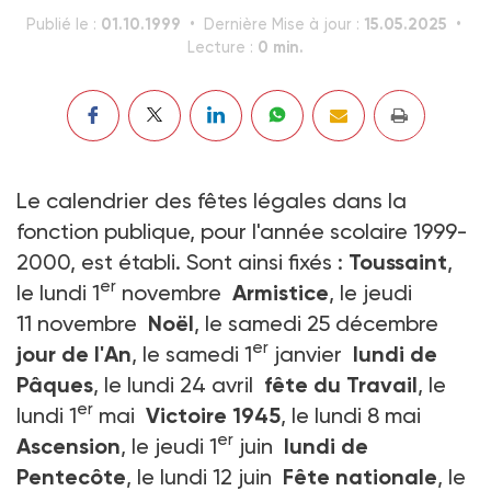
01.10.1999
15.05.2025
Publié le :
Dernière Mise à jour :
0 min.
Lecture :
Le calendrier des fêtes légales dans la
fonction publique, pour l'année scolaire 1999-
2000, est établi. Sont ainsi fixés :
Toussaint
,
er
le lundi 1
novembre
Armistice
, le jeudi
11 novembre
Noël
, le samedi 25 décembre
er
jour de l'An
, le samedi 1
janvier
lundi de
Pâques
, le lundi 24 avril
fête du Travail
, le
er
lundi 1
mai
Victoire 1945
, le lundi 8 mai
er
Ascension
, le jeudi 1
juin
lundi de
Pentecôte
, le lundi 12 juin
Fête nationale
, le