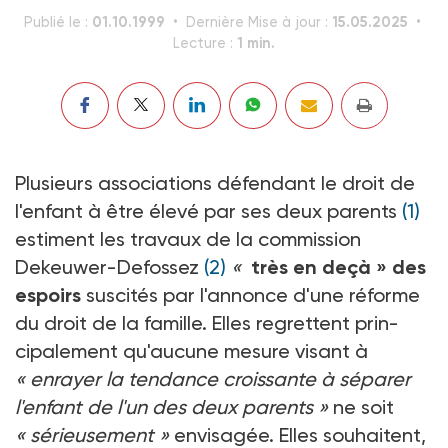
01.10.1999
15.05.2025
Publié le :
Dernière Mise à jour :
1 min.
Lecture :
Plusieurs associations défendant le droit de
l'enfant à être élevé par ses deux parents
(1)
estiment les travaux de la commission
Dekeuwer-Defossez
(2)
«
très en deçà »
des
espoirs
suscités par l'annonce d'une réforme
du droit de la famille. Elles regrettent prin-
cipalement qu'aucune mesure visant à
« enrayer la tendance croissante à séparer
l'enfant de l'un des deux parents »
ne soit
« sérieusement »
envisagée. Elles souhaitent,