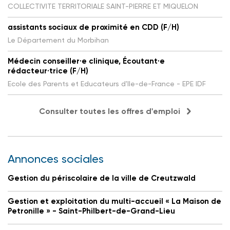
COLLECTIVITE TERRITORIALE SAINT-PIERRE ET MIQUELON
assistants sociaux de proximité en CDD (F/H)
Le Département du Morbihan
Médecin conseiller·e clinique, Écoutant·e
rédacteur·trice (F/H)
Ecole des Parents et Educateurs d'Ile-de-France - EPE IDF
Consulter toutes les offres d'emploi
Annonces sociales
Gestion du périscolaire de la ville de Creutzwald
Gestion et exploitation du multi-accueil « La Maison de
Petronille » - Saint-Philbert-de-Grand-Lieu