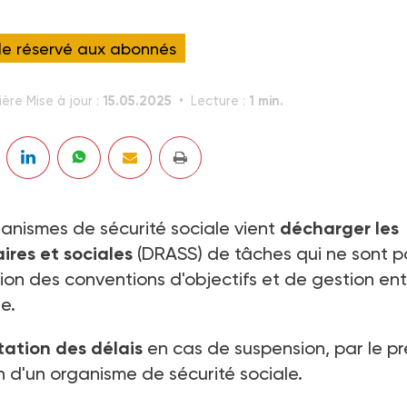
cle réservé aux abonnés
15.05.2025
1 min.
ère Mise à jour :
Lecture :
rganismes de sécurité sociale vient
décharger les
ires et sociales
(DRASS) de tâches qui ne sont p
tion des conventions d'objectifs et de gestion ent
e.
ation des délais
en cas de suspension, par le pr
n d'un organisme de sécurité sociale.