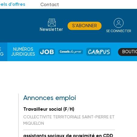
els d'offres
Contact
S'ABONNER
Newsletter
SE CONNECTER
CONSEIL
E
NUMÉROS
BOUTI
JOB
DE
CAMPUS
AG
JURIDIQUES
PROS
Annonces emploi
Travailleur social (F/H)
COLLECTIVITE TERRITORIALE SAINT-PIERRE ET
MIQUELON
assistants sociaux de proximité en CDD