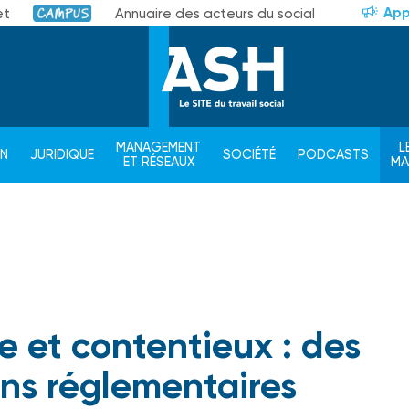
App
et
Annuaire des acteurs du social
Campus
MANAGEMENT
L
ON
JURIDIQUE
SOCIÉTÉ
PODCASTS
ET RÉSEAUX
M
le et contentieux : des
ons réglementaires