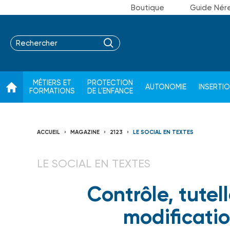
Boutique
Guide Nér
MÉTIERS ET
PROTECTION
AUTONOMIE
INSERTI
FORMATIONS
DE L'ENFANCE
ACCUEIL
MAGAZINE
2123
LE SOCIAL EN TEXTES
LE SOCIAL EN TEXTES
Contrôle, tutel
modificati