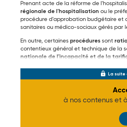
Prenant acte de la réforme de l'hospitali
régionale de l'hospitalisation
ou le préf
procédure d'approbation budgétaire et d
sanitaires ou médico-sociaux gérés par l
En outre, certaines
procédures
sont
ratio
contentieux général et technique de la séc
nationale de l'incapacité et de la tarif
sont plus désormais
notifiées
par les DR
La suite
Accé
à nos contenus et 