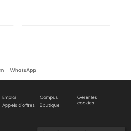
am
WhatsApp
Emploi
Campus
Gérer les
cookies
Appels d'offres
Boutique