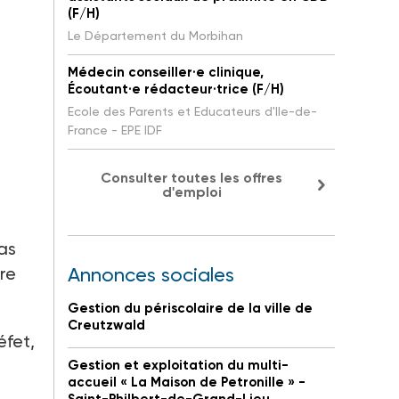
(F/H)
Le Département du Morbihan
Médecin conseiller·e clinique,
Écoutant·e rédacteur·trice (F/H)
Ecole des Parents et Educateurs d'Ile-de-
France - EPE IDF
Consulter toutes les offres
d'emploi
as
re
Annonces sociales
Gestion du périscolaire de la ville de
Creutzwald
éfet,
Gestion et exploitation du multi-
accueil « La Maison de Petronille » -