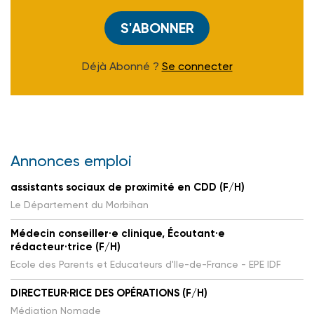
S'ABONNER
Déjà Abonné ?
Se connecter
Annonces emploi
assistants sociaux de proximité en CDD (F/H)
Le Département du Morbihan
Médecin conseiller·e clinique, Écoutant·e
rédacteur·trice (F/H)
Ecole des Parents et Educateurs d'Ile-de-France - EPE IDF
DIRECTEUR·RICE DES OPÉRATIONS (F/H)
Médiation Nomade