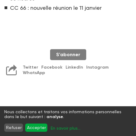
CC 66 : nouvelle réunion le 11 janvier
S'abonner
Twitter
Facebook
LinkedIn
Instagram
WhatsApp
Nous collectons et traitons vos informations personnelles
dans le but suivant :
analyse
.
Refuser
Accepter
En savoir plus
...