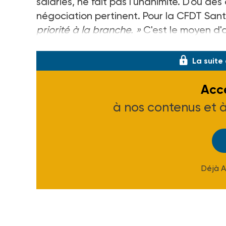
salariés, ne fait pas l'unanimité. D'où de
négociation pertinent. Pour la CFDT Santé
priorité à la branche. »
C'est le moyen d'a
plus forte »
d'un secteur
« aujourd'hui tro
La suite
Accé
à nos contenus et 
Déjà 