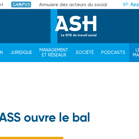
App
et
Annuaire des acteurs du social
Campus
MANAGEMENT
L
ON
JURIDIQUE
SOCIÉTÉ
PODCASTS
ET RÉSEAUX
M
BASS ouvre le bal