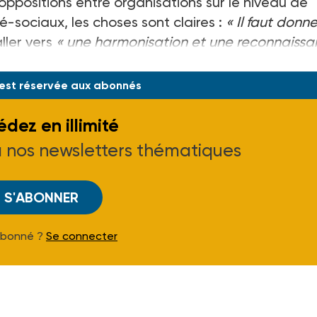
s oppositions entre organisations sur le niveau de
-sociaux, les choses sont claires :
« Il faut donne
ller vers
« une harmonisation et une reconnaiss
p éclaté »
et de
« réguler un certain
 est réservée aux abonnés
dez en illimité
à nos newsletters thématiques
S'ABONNER
Abonné ?
Se connecter