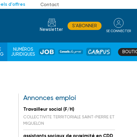
els d'offres
Contact
S'ABONNER
Newsletter
SE CONNECTER
CONSEIL
E
NUMÉROS
BOUTI
JOB
DE
CAMPUS
AG
JURIDIQUES
PROS
Annonces emploi
Travailleur social (F/H)
COLLECTIVITE TERRITORIALE SAINT-PIERRE ET
MIQUELON
assistants sociaux de proximité en CDD