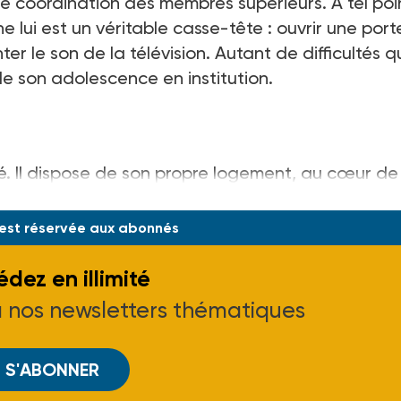
 coordination des membres supérieurs. A tel poi
 lui est un véritable casse-tête : ouvrir une port
er le son de la télévision. Autant de difficultés q
l de son adolescence en institution.
gé. Il dispose de son propre logement, au cœur de
 est réservée aux abonnés
dez en illimité
à nos newsletters thématiques
S'ABONNER