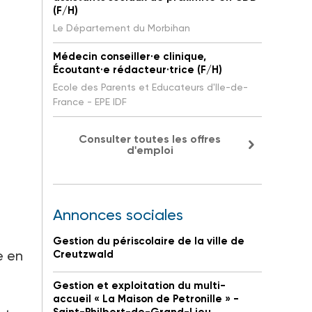
(F/H)
Le Département du Morbihan
Médecin conseiller·e clinique,
Écoutant·e rédacteur·trice (F/H)
Ecole des Parents et Educateurs d'Ile-de-
France - EPE IDF
Consulter toutes les offres
d'emploi
Annonces sociales
Gestion du périscolaire de la ville de
e en
Creutzwald
Gestion et exploitation du multi-
accueil « La Maison de Petronille » -