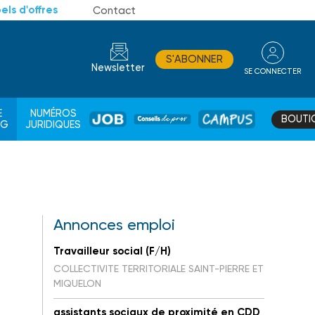
els d'offres
Contact
S'ABONNER
Newsletter
SE CONNECTER
CONSEIL
E
NUMÉROS
BOUTI
JOB
DE
CAMPUS
AG
JURIDIQUES
PROS
Annonces emploi
Travailleur social (F/H)
COLLECTIVITE TERRITORIALE SAINT-PIERRE ET
MIQUELON
assistants sociaux de proximité en CDD