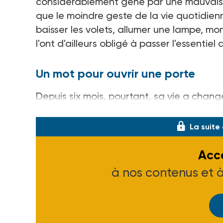
considérablement gêné par une mauvaise
que le moindre geste de la vie quotidienne
baisser les volets, allumer une lampe, mont
l'ont d'ailleurs obligé à passer l'essentie
Un mot pour ouvrir une porte
Depuis six mois, pourtant, sa vie a chan
Dunkerque, dans un petit immeubl
La suite
Accé
à nos contenus et 