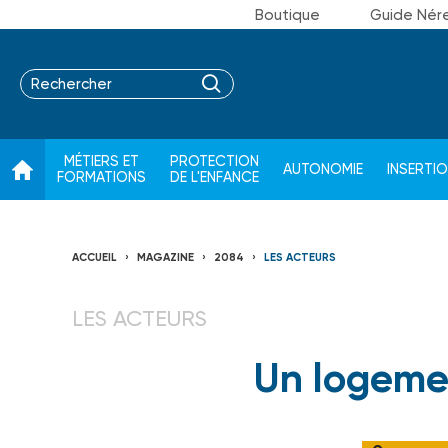
Boutique
Guide Nér
MÉTIERS ET
PROTECTION
AUTONOMIE
INSERTI
FORMATIONS
DE L'ENFANCE
ACCUEIL
MAGAZINE
2084
LES ACTEURS
LES ACTEURS
Un logeme