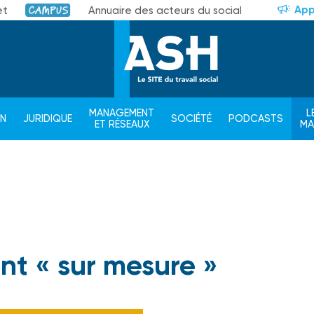
App
et
Annuaire des acteurs du social
Campus
MANAGEMENT
L
ON
JURIDIQUE
SOCIÉTÉ
PODCASTS
ET RÉSEAUX
M
nt « sur mesure »