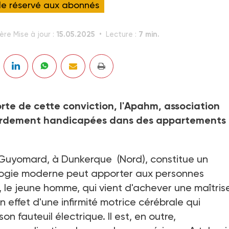
cle réservé aux abonnés
15.05.2025
7 min.
ère Mise à jour :
Lecture :
Forte de cette conviction, l'Apahm, association
ourdement handicapées dans des appartements
 Guyomard, à Dunkerque (Nord), constitue un
ologie moderne peut apporter aux personnes
le jeune homme, qui vient d'achever une maîtris
 effet d'une infirmité motrice cérébrale qui
n fauteuil électrique. Il est, en outre,