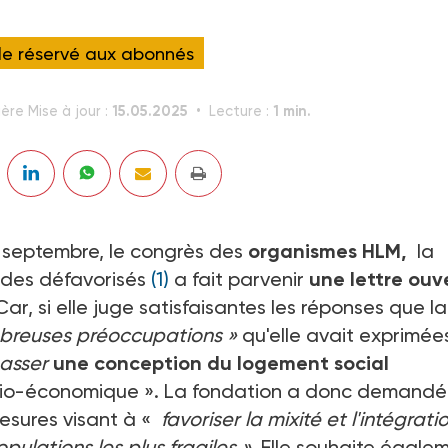
cle réservé aux abonnés
15.05.2025
1 min.
ère Mise à jour :
Lecture :
11 septembre, le congrès des
organismes HLM,
la
 des défavorisés
(1)
a fait parvenir
une lettre ouv
 Car, si elle juge satisfaisantes les réponses que la 
breuses préoccupations »
qu'elle avait exprimée
asser
une conception du logement social
ocio-économique ». La fondation a donc demandé
esures visant à «
favoriser la mixité et l'intégrati
pulations les plus fragiles »
. Elle souhaite égale