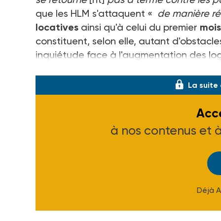
que les HLM s'attaquent «
de manière ré
locatives
ainsi qu'à celui du premier
mois
constituent, selon elle, autant d'obstacl
inquiétude face à l'augmentation des log
qu'il ne suffit pas de réserver des crédits
La suite
Accé
à nos contenus et 
Déjà 