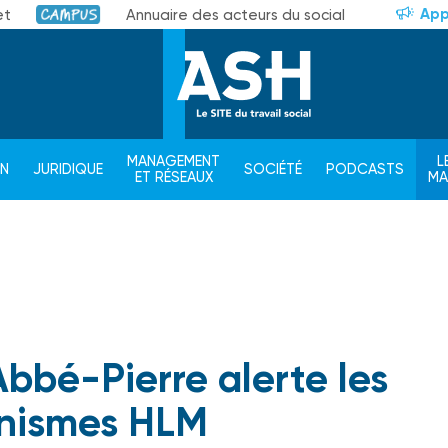
App
et
Annuaire des acteurs du social
Campus
MANAGEMENT
L
ON
JURIDIQUE
SOCIÉTÉ
PODCASTS
ET RÉSEAUX
M
bbé-Pierre alerte les
nismes HLM