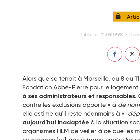
Arti
11.09.1998
Publié le :
Derni
Alors que se tenait à Marseille, du 8 au 
Fondation Abbé-Pierre pour le logement
à ses administrateurs et responsables
.
contre les exclusions apporte « à
de nom
elle estime qu'il reste néanmoins à «
dép
aujourd'hui inadaptée
à la situation s
organismes HLM de veiller à ce que les m
se retourne
[nt]
pas à terme contre les po