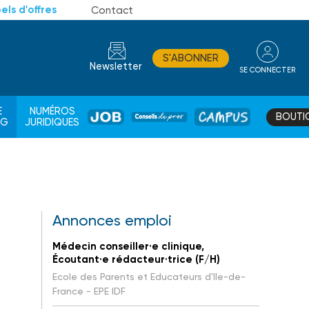
els d'offres
Contact
S'ABONNER
Newsletter
SE CONNECTER
CONSEIL
E
NUMÉROS
BOUTI
JOB
DE
CAMPUS
AG
JURIDIQUES
PROS
Annonces emploi
Médecin conseiller·e clinique,
Écoutant·e rédacteur·trice (F/H)
Ecole des Parents et Educateurs d'Ile-de-
France - EPE IDF