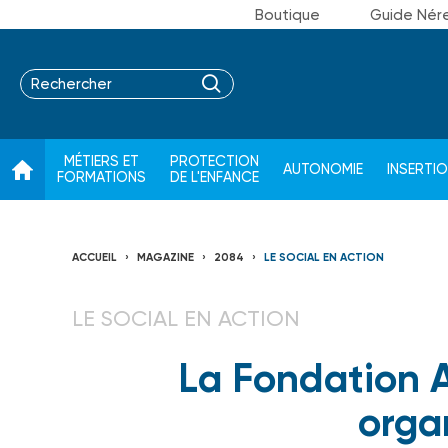
Boutique
Guide Nér
MÉTIERS ET
PROTECTION
AUTONOMIE
INSERTI
FORMATIONS
DE L'ENFANCE
ACCUEIL
MAGAZINE
2084
LE SOCIAL EN ACTION
LE SOCIAL EN ACTION
La Fondation A
orga