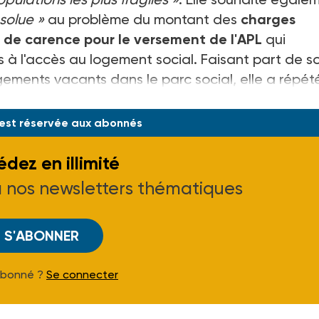
solue »
au problème du montant des
charges
 de carence pour le versement de l'APL
qui
es à l'accès au logement social. Faisant part de s
ements vacants dans le parc social, elle a répét
 d'Eta
 est réservée aux abonnés
dez en illimité
à nos newsletters thématiques
S'ABONNER
Abonné ?
Se connecter