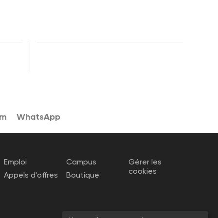
am
WhatsApp
Emploi
Campus
Gérer les
cookies
Appels d'offres
Boutique