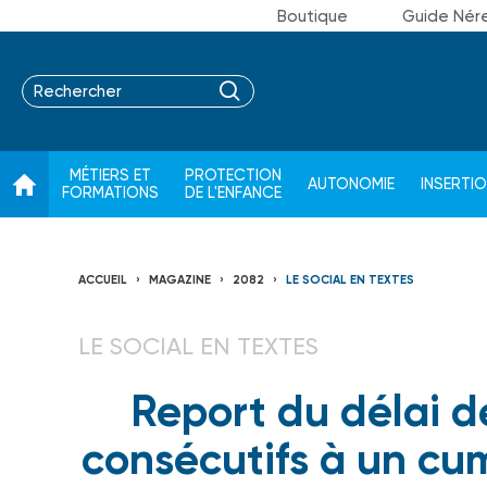
Boutique
Guide Nér
MÉTIERS ET
PROTECTION
AUTONOMIE
INSERTI
FORMATIONS
DE L'ENFANCE
ACCUEIL
MAGAZINE
2082
LE SOCIAL EN TEXTES
LE SOCIAL EN TEXTES
Report du délai d
consécutifs à un cu