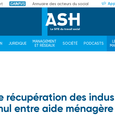
App
et
Annuaire des acteurs du social
Campus
MANAGEMENT
L
ON
JURIDIQUE
SOCIÉTÉ
PODCASTS
ET RÉSEAUX
M
e récupération des indus
mul entre aide ménagère