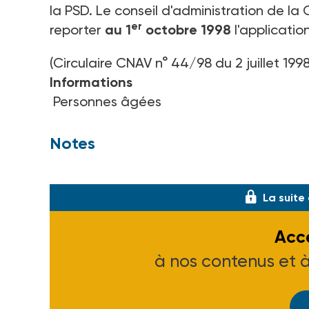
la PSD. Le conseil d'administration de l
er
reporter
au 1
octobre 1998
l'applicatio
(Circulaire CNAV n° 44/98 du 2 juillet 1998
Informations
Personnes âgées
Notes
(1) Voir ASH n° 2064 du 27-03-98 et n° 2
La suite
Accé
à nos contenus et 