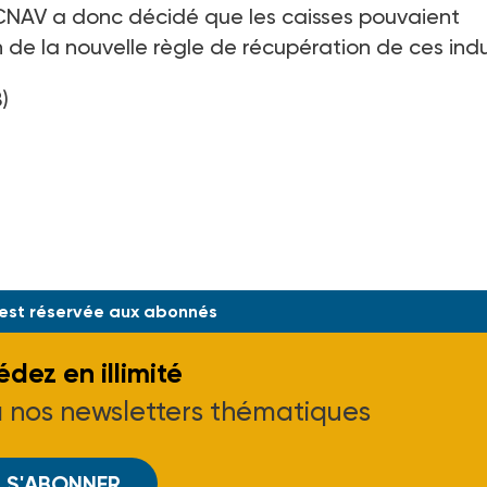
a CNAV a donc décidé que les caisses pouvaient
n de la nouvelle règle de récupération de ces indu
)
069 du 2-05-98.
 est réservée aux abonnés
dez en illimité
à nos newsletters thématiques
S'ABONNER