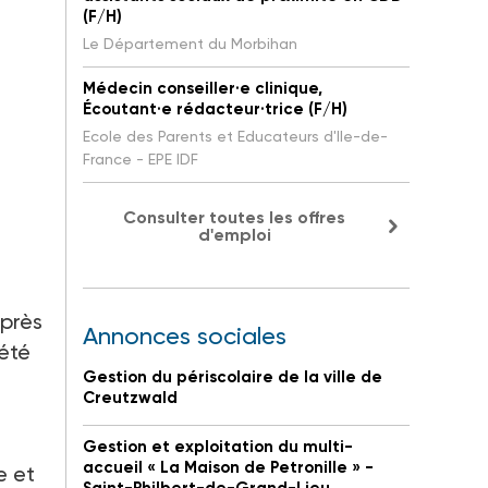
(F/H)
Le Département du Morbihan
Médecin conseiller·e clinique,
Écoutant·e rédacteur·trice (F/H)
Ecole des Parents et Educateurs d'Ile-de-
France - EPE IDF
Consulter toutes les offres
d'emploi
uprès
Annonces sociales
 été
Gestion du périscolaire de la ville de
Creutzwald
Gestion et exploitation du multi-
accueil « La Maison de Petronille » -
e et