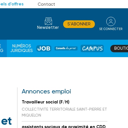
els d'offres
Contact
S'ABONNER
Newsletter
SE CONNECTER
CONSEIL
E
NUMÉROS
BOUTI
JOB
DE
CAMPUS
AG
JURIDIQUES
PROS
Annonces emploi
Travailleur social (F/H)
COLLECTIVITE TERRITORIALE SAINT-PIERRE ET
MIQUELON
 et
assistants sociaux de proximité en CDD