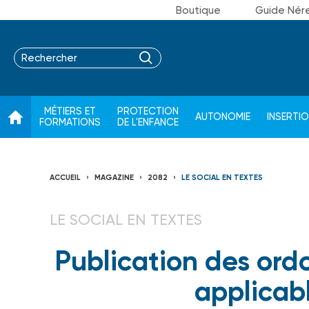
Boutique
Guide Nér
MÉTIERS ET
PROTECTION
AUTONOMIE
INSERTI
FORMATIONS
DE L'ENFANCE
ACCUEIL
MAGAZINE
2082
LE SOCIAL EN TEXTES
LE SOCIAL EN TEXTES
Publication des ord
applicab