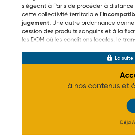
siégeant à Paris de procéder à distance 
cette collectivité territoriale
l'incompatib
jugement
. Une autre ordonnance donne u
cession des produits sanguins et à la fix
les DOM où les conditions locales, le tra
Enfin, une dernière ordonnance permet a
La suite
Accé
à nos contenus et 
Déjà 