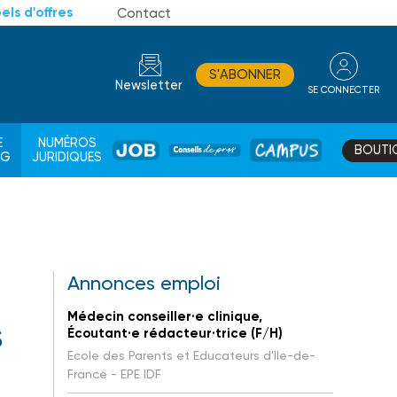
els d'offres
Contact
S'ABONNER
Newsletter
SE CONNECTER
CONSEIL
E
NUMÉROS
BOUTI
JOB
DE
CAMPUS
AG
JURIDIQUES
PROS
Annonces emploi
Médecin conseiller·e clinique,
s
Écoutant·e rédacteur·trice (F/H)
Ecole des Parents et Educateurs d'Ile-de-
France - EPE IDF