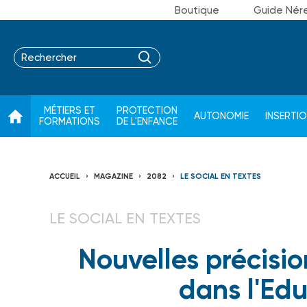
Boutique
Guide Nér
MÉTIERS ET
PROTECTION
AUTONOMIE
INSERTI
FORMATIONS
DE L'ENFANCE
ACCUEIL
MAGAZINE
2082
LE SOCIAL EN TEXTES
LE SOCIAL EN TEXTES
Nouvelles précisio
dans l'Ed