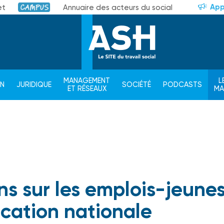
App
et
Annuaire des acteurs du social
Campus
MANAGEMENT
L
ON
JURIDIQUE
SOCIÉTÉ
PODCASTS
ET RÉSEAUX
M
ns sur les emplois-jeune
ucation nationale