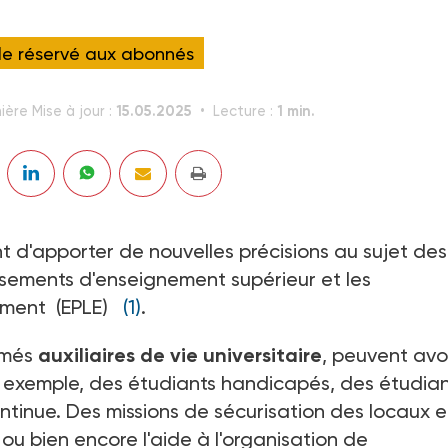
cle réservé aux abonnés
15.05.2025
1 min.
ière Mise à jour :
Lecture :
nt d'apporter de nouvelles précisions au sujet des
ssements d'enseignement supérieur et les
nement (EPLE)
(1)
.
ommés
auxiliaires de vie universitaire
, peuvent avo
r exemple, des étudiants handicapés, des étudia
ntinue. Des missions de sécurisation des locaux e
 ou bien encore l'aide à l'organisation de