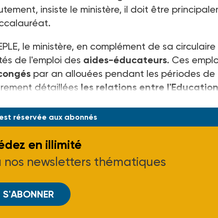
tement, insiste le ministère, il doit être principal
accalauréat.
PLE, le ministère, en complément de sa circulaire
tés de l'emploi des
aides-éducateurs
. Ces emplo
congés
par an allouées pendant les périodes de
ièrement détaillées
les relations entre l'Educatio
ectivi
 est réservée aux abonnés
dez en illimité
à nos newsletters thématiques
S'ABONNER