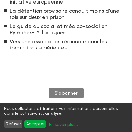
initiative européenne
La détention provisoire conduit moins d'une
fois sur deux en prison
Le guide du social et médico-social en
Pyrénées- Atlantiques
Vers une association régionale pour les
formations supérieures
S'abonner
Twitter
Facebook
LinkedIn
Instagram
Nous collectons et traitons vos informations personnelles
WhatsApp
dans le but suivant :
analyse
.
Refuser
Accepter
En savoir plus
...