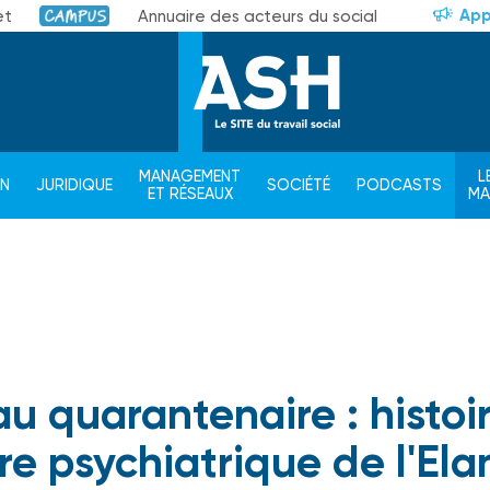
App
et
Annuaire des acteurs du social
Campus
MANAGEMENT
L
ON
JURIDIQUE
SOCIÉTÉ
PODCASTS
ET RÉSEAUX
M
u quarantenaire : histoi
re psychiatrique de l'Ela