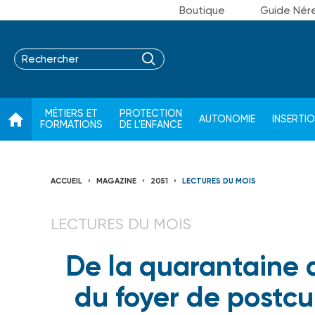
Boutique
Guide Nér
MÉTIERS ET
PROTECTION
AUTONOMIE
INSERTI
FORMATIONS
DE L'ENFANCE
ACCUEIL
MAGAZINE
2051
LECTURES DU MOIS
LECTURES DU MOIS
De la quarantaine a
du foyer de postcu