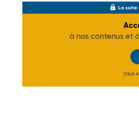
La suite
Accé
à nos contenus et 
Déjà 