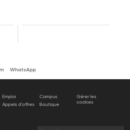
am
WhatsApp
Emploi
Campus
Gérer les
cookies
Appels d'offres
Boutique