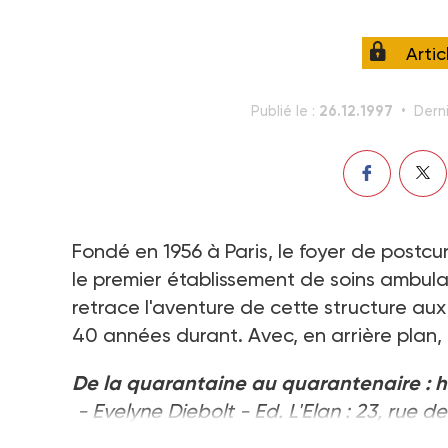
Arti
26.12.1997
Publié le :
Derni
Fondé en 1956 à Paris, le foyer de postcur
le premier établissement de soins ambulat
retrace l'aventure de cette structure aux
40 années durant. Avec, en arrière plan,
De la quarantaine au quarantenaire : hi
- Evelyne Diebolt - Ed. L'Elan : 23, rue 
Tél. 01 49 70 88 88 -100 F.