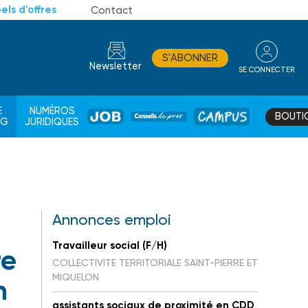
els d'offres
Contact
S'ABONNER
Newsletter
SE CONNECTER
CONSEIL
E
NUMÉROS
BOUTI
JOB
DE
CAMPUS
AG
JURIDIQUES
PROS
Annonces emploi
Travailleur social (F/H)
re
COLLECTIVITE TERRITORIALE SAINT-PIERRE ET
MIQUELON
n
assistants sociaux de proximité en CDD