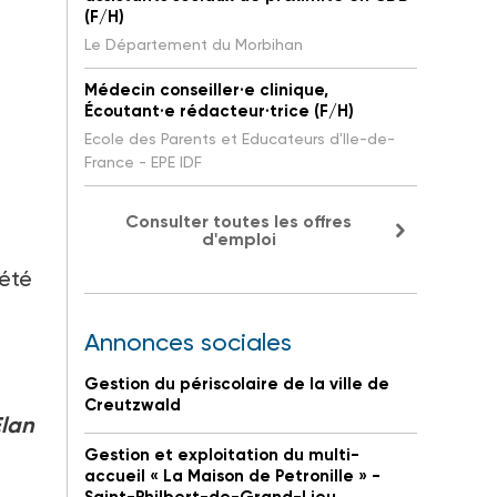
(F/H)
Le Département du Morbihan
Médecin conseiller·e clinique,
Écoutant·e rédacteur·trice (F/H)
Ecole des Parents et Educateurs d'Ile-de-
France - EPE IDF
Consulter toutes les offres
d'emploi
 été
Annonces sociales
Gestion du périscolaire de la ville de
Creutzwald
Elan
Gestion et exploitation du multi-
accueil « La Maison de Petronille » -