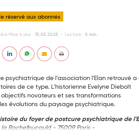
cle réservé aux abonnés
15.05.2025
0 min.
ère Mise à jour :
Lecture :
e psychiatrique de l'association l'Elan retrouvé a
oires de ce type. L'historienne Evelyne Diebolt
 objectifs novateurs et ses transformations
 les évolutions du paysage psychiatrique.
stoire du foyer de postcure psychiatrique de l'
de la Rochefoucauld - 75009 Paris -