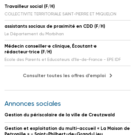
Travailleur social (F/H)
COLLECTIVITE TERRITORIALE SAINT-PIERRE ET MIQUELON
assistants sociaux de proximité en CDD (F/H)
Le Département du Morbihan
Médecin conseiller·e clinique, Écoutant·e
rédacteur·trice (F/H)
Ecole des Parents et Educateurs d'Ile-de-France - EPE IDF
Consulter toutes les offres d'emploi
Annonces sociales
Gestion du périscolaire de la ville de Creutzwald
Gestion et exploitation du multi-accueil « La Maison de
Petronille » - Saint-Philbert-de-Grand-Lieu