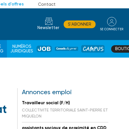
els d'offres
Contact
S'ABONNER
Newsletter
SE CONNECTER
CONSEIL
E
NUMÉROS
BOUTI
JOB
DE
CAMPUS
AG
JURIDIQUES
PROS
Annonces emploi
Travailleur social (F/H)
at
COLLECTIVITE TERRITORIALE SAINT-PIERRE ET
MIQUELON
assistants sociaux de proximité en CDD