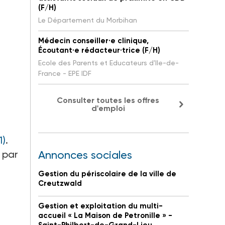
(F/H)
Le Département du Morbihan
Médecin conseiller·e clinique,
Écoutant·e rédacteur·trice (F/H)
Ecole des Parents et Educateurs d'Ile-de-
France - EPE IDF
Consulter toutes les offres
d'emploi
1)
.
 par
Annonces sociales
Gestion du périscolaire de la ville de
Creutzwald
Gestion et exploitation du multi-
accueil « La Maison de Petronille » -