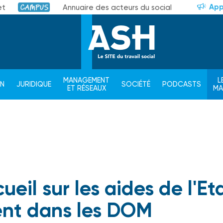
App
et
Annuaire des acteurs du social
Campus
MANAGEMENT
L
ON
JURIDIQUE
SOCIÉTÉ
PODCASTS
ET RÉSEAUX
M
ueil sur les aides de l'Et
nt dans les DOM