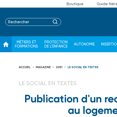
Boutique
Guide Nér
MÉTIERS ET
PROTECTION
AUTONOMIE
INSERTI
FORMATIONS
DE L'ENFANCE
ACCUEIL
MAGAZINE
2051
LE SOCIAL EN TEXTES
LE SOCIAL EN TEXTES
Publication d'un rec
au logeme