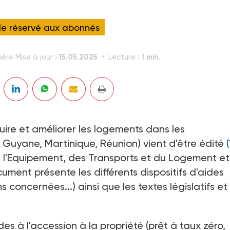
cle réservé aux abonnés
15.05.2025
1 min.
ière Mise à jour :
Lecture :
ruire et améliorer les logements dans les
uyane, Martinique, Réunion) vient d'être édité
(
e l'Equipement, des Transports et du Logement et
cument présente les différents dispositifs d'aides
 concernées...) ainsi que les textes législatifs et
des à l'accession à la propriété (prêt à taux zéro,