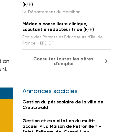
(F/H)
Le Département du Morbihan
Médecin conseiller·e clinique,
Écoutant·e rédacteur·trice (F/H)
Ecole des Parents et Educateurs d'Ile-de-
France - EPE IDF
Consulter toutes les offres
tion
d'emploi
ni.
Annonces sociales
Gestion du périscolaire de la ville de
Creutzwald
Gestion et exploitation du multi-
accueil « La Maison de Petronille » -