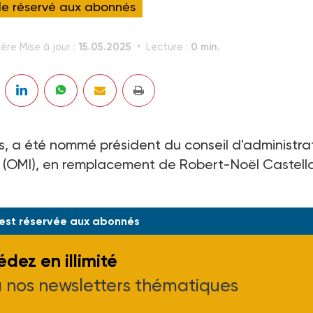
cle réservé aux abonnés
15.05.2025
0 min.
ère Mise à jour :
Lecture :
es, a été nommé président du conseil d'administra
es (OMI), en remplacement de Robert-Noël Castella
12-97)
 est réservée aux abonnés
dez en illimité
à nos newsletters thématiques