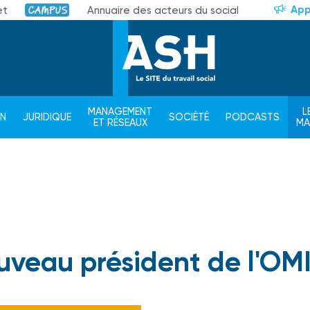
App
et
Annuaire des acteurs du social
Campus
MANAGEMENT
L
ON
JURIDIQUE
SOCIÉTÉ
PODCASTS
ET RÉSEAUX
M
veau président de l'OM