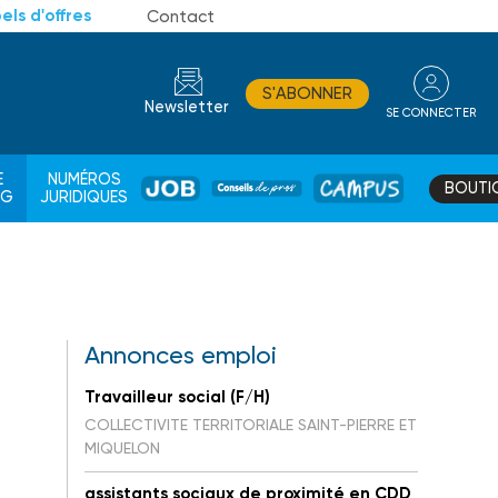
els d'offres
Contact
S'ABONNER
Newsletter
SE CONNECTER
CONSEIL
E
NUMÉROS
BOUTI
JOB
DE
CAMPUS
AG
JURIDIQUES
PROS
Annonces emploi
Travailleur social (F/H)
I
COLLECTIVITE TERRITORIALE SAINT-PIERRE ET
MIQUELON
assistants sociaux de proximité en CDD