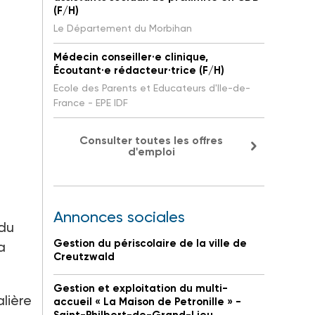
(F/H)
Le Département du Morbihan
Médecin conseiller·e clinique,
Écoutant·e rédacteur·trice (F/H)
Ecole des Parents et Educateurs d'Ile-de-
France - EPE IDF
Consulter toutes les offres
d'emploi
Annonces sociales
 du
Gestion du périscolaire de la ville de
a
Creutzwald
Gestion et exploitation du multi-
alière
accueil « La Maison de Petronille » -