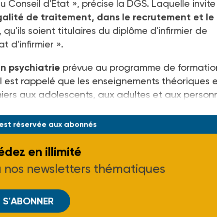
u Conseil d'Etat », précise la DGS. Laquelle invite
égalité de traitement, dans le recrutement et le
 qu'ils soient titulaires du diplôme d'infirmier de
 d'infirmier ».
n psychiatrie
prévue au programme de formatio
 il est rappelé que les enseignements théoriques 
rmiers aux adolescents, aux adultes et aux person
s, « constituent des mo
 est réservée aux abonnés
dez en illimité
à nos newsletters thématiques
S'ABONNER