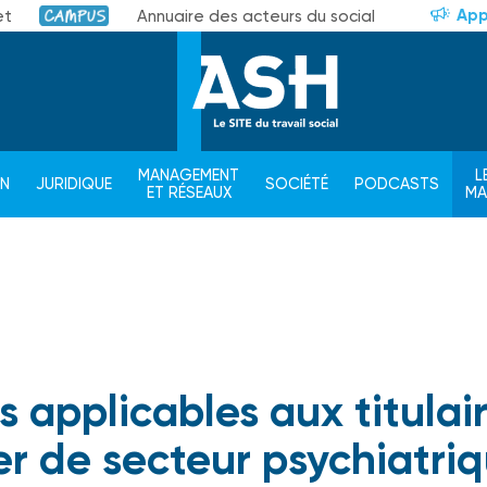
App
et
Annuaire des acteurs du social
Campus
MANAGEMENT
L
ON
JURIDIQUE
SOCIÉTÉ
PODCASTS
ET RÉSEAUX
M
s applicables aux titulai
er de secteur psychiatri