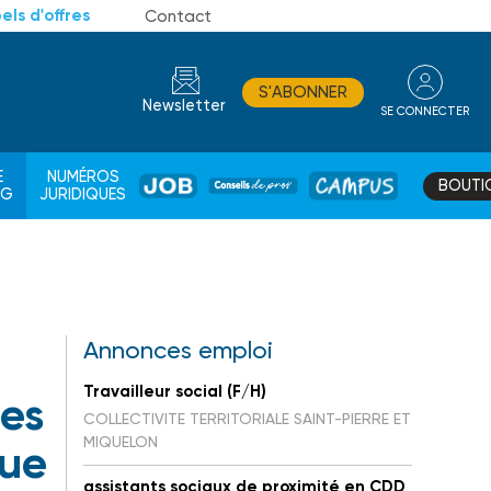
els d'offres
Contact
S'ABONNER
Newsletter
SE CONNECTER
CONSEIL
E
NUMÉROS
BOUTI
JOB
DE
CAMPUS
AG
JURIDIQUES
PROS
Annonces emploi
Travailleur social (F/H)
res
COLLECTIVITE TERRITORIALE SAINT-PIERRE ET
MIQUELON
que
assistants sociaux de proximité en CDD