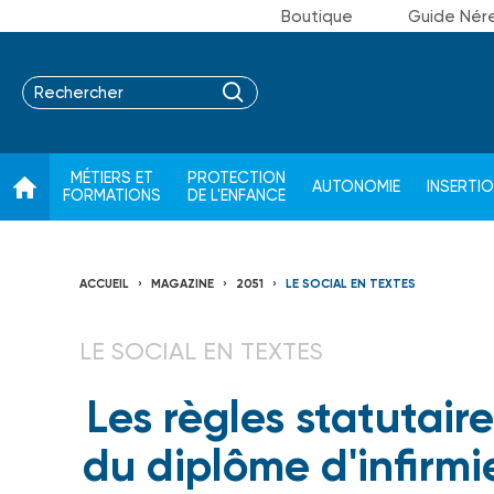
Boutique
Guide Nér
MÉTIERS ET
PROTECTION
AUTONOMIE
INSERTI
FORMATIONS
DE L'ENFANCE
ACCUEIL
MAGAZINE
2051
LE SOCIAL EN TEXTES
LE SOCIAL EN TEXTES
Les règles statutaire
du diplôme d'infirmi