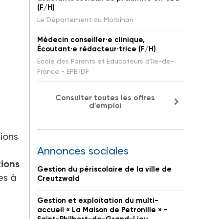
(F/H)
Le Département du Morbihan
Médecin conseiller·e clinique,
Écoutant·e rédacteur·trice (F/H)
Ecole des Parents et Educateurs d'Ile-de-
France - EPE IDF
Consulter toutes les offres
d'emploi
tions
Annonces sociales
ions
Gestion du périscolaire de la ville de
es à
Creutzwald
Gestion et exploitation du multi-
accueil « La Maison de Petronille » -