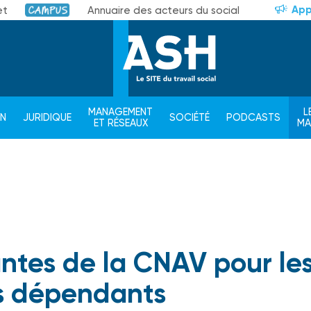
App
et
Annuaire des acteurs du social
Campus
MANAGEMENT
L
ON
JURIDIQUE
SOCIÉTÉ
PODCASTS
ET RÉSEAUX
M
antes de la CNAV pour le
s dépendants