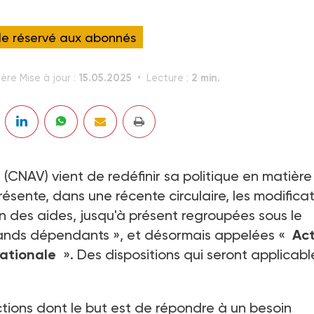
cle réservé aux abonnés
15.05.2025
2 min.
ère Mise à jour :
Lecture :
 (CNAV) vient de redéfinir sa politique en matière
présente, dans une récente circulaire, les modifica
n des aides, jusqu'à présent regroupées sous le
rands dépendants », et désormais appelées «
Act
nationale
». Des dispositions qui seront applicabl
tions dont le but est de répondre à un besoin