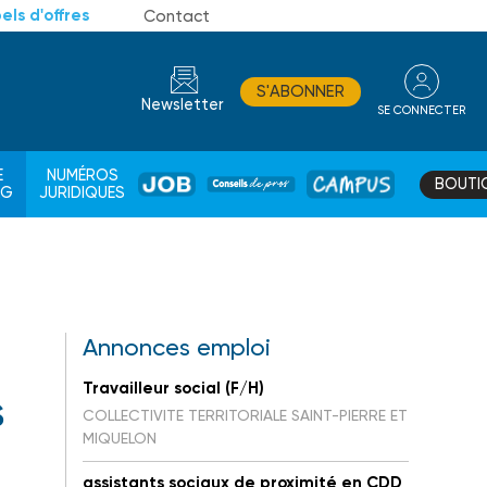
els d'offres
Contact
S'ABONNER
Newsletter
SE CONNECTER
CONSEIL
E
NUMÉROS
BOUTI
JOB
DE
CAMPUS
AG
JURIDIQUES
PROS
Annonces emploi
Travailleur social (F/H)
s
COLLECTIVITE TERRITORIALE SAINT-PIERRE ET
MIQUELON
assistants sociaux de proximité en CDD