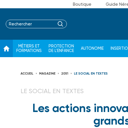
Boutique
Guide Nér
MÉTIERS ET
PROTECTION
AUTONOMIE
INSERTI
FORMATIONS
DE L'ENFANCE
ACCUEIL
MAGAZINE
2051
LE SOCIAL EN TEXTES
LE SOCIAL EN TEXTES
Les actions innov
grand