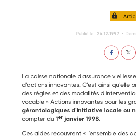
Arti
26.12.1997
Publié le :
Derni
La caisse nationale d'assurance vieillesse
d'actions innovantes. C'est ainsi qu'elle 
des règles et des modalités d'interventio
vocable « Actions innovantes pour les g
gérontologiques d'initiative locale ou 
er
compter du
1
janvier 1998
.
Ces aides recouvrent « l'ensemble des ac