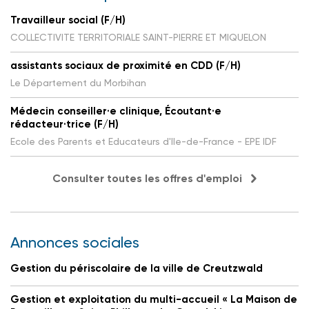
Travailleur social (F/H)
COLLECTIVITE TERRITORIALE SAINT-PIERRE ET MIQUELON
assistants sociaux de proximité en CDD (F/H)
Le Département du Morbihan
Médecin conseiller·e clinique, Écoutant·e
rédacteur·trice (F/H)
Ecole des Parents et Educateurs d'Ile-de-France - EPE IDF
Consulter toutes les offres d'emploi
Annonces sociales
Gestion du périscolaire de la ville de Creutzwald
Gestion et exploitation du multi-accueil « La Maison de