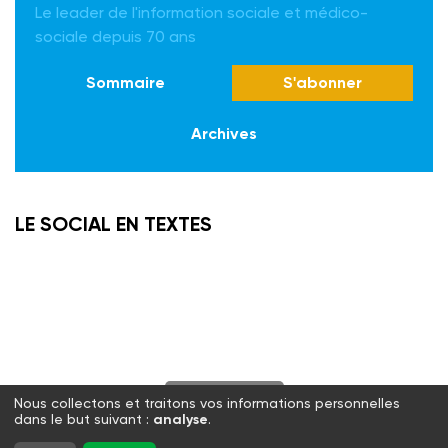
Le leader de l'information sociale et médico-
sociale depuis 70 ans
Sommaire
S'abonner
Archives
LE SOCIAL EN TEXTES
S'abonner
Nous collectons et traitons vos informations personnelles
dans le but suivant :
analyse
.
Twitter
Facebook
LinkedIn
Instagram