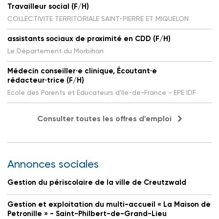
Travailleur social (F/H)
COLLECTIVITE TERRITORIALE SAINT-PIERRE ET MIQUELON
assistants sociaux de proximité en CDD (F/H)
Le Département du Morbihan
Médecin conseiller·e clinique, Écoutant·e
rédacteur·trice (F/H)
Ecole des Parents et Educateurs d'Ile-de-France - EPE IDF
Consulter toutes les offres d'emploi
Annonces sociales
Gestion du périscolaire de la ville de Creutzwald
Gestion et exploitation du multi-accueil « La Maison de
Petronille » - Saint-Philbert-de-Grand-Lieu