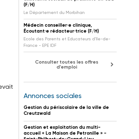
(F/H)
Le Département du Morbihan
Médecin conseiller·e clinique,
Écoutant·e rédacteur·trice (F/H)
Ecole des Parents et Educateurs d'Ile-de-
France - EPE IDF
Consulter toutes les offres
d'emploi
evait
Annonces sociales
Gestion du périscolaire de la ville de
Creutzwald
Gestion et exploitation du multi-
accueil « La Maison de Petronille » -