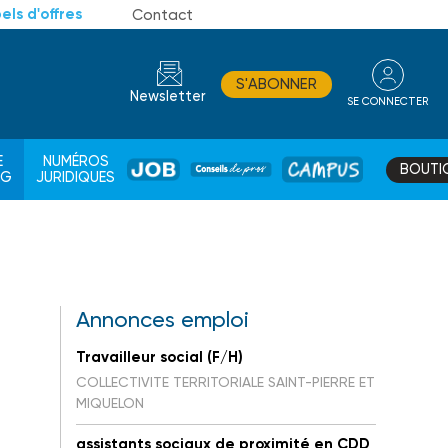
els d'offres
Contact
S'ABONNER
Newsletter
SE CONNECTER
CONSEIL
E
NUMÉROS
BOUTI
JOB
DE
CAMPUS
AG
JURIDIQUES
PROS
Annonces emploi
Travailleur social (F/H)
t
COLLECTIVITE TERRITORIALE SAINT-PIERRE ET
MIQUELON
assistants sociaux de proximité en CDD