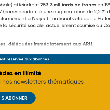
obale) atteindront
253,3 milliards de francs
en 19
7 (correspondant à une augmentation de 2,2 % 
formément à l'objectif national voté par le Parl
e la sécurité sociale, actuellement soumise au Co
sées, déléguées immédiatement aux ARH
,
eprésentant 3,5 milliards supplémentaire
 est réservée aux abonnés
dez en illimité
à nos newsletters thématiques
S'ABONNER