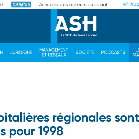
App
et
Annuaire des acteurs du social
Campus
MANAGEMENT
L
ON
JURIDIQUE
SOCIÉTÉ
PODCASTS
ET RÉSEAUX
M
italières régionales son
es pour 1998