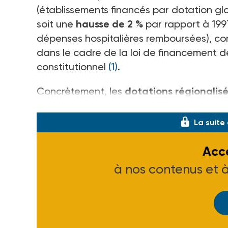
(établissements financés par dotation gl
soit une
hausse de 2 %
par rapport à 199
dépenses hospitalières remboursées), con
dans le cadre de la loi de financement d
constitutionnel
(1)
.
Concrètement, les
dotations régionali
augmenteront de 1,41 % en moyenne
(r
La suite
Accé
à nos contenus et 