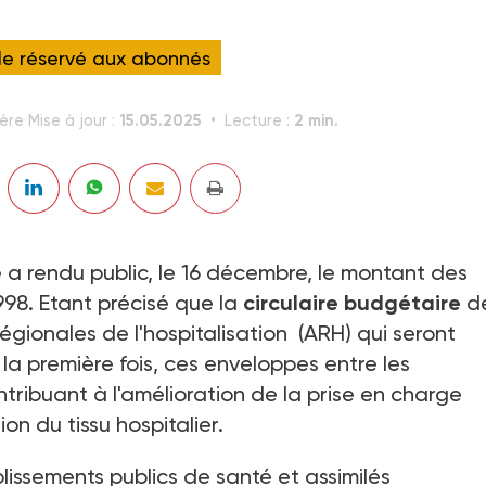
cle réservé aux abonnés
15.05.2025
2 min.
ère Mise à jour :
Lecture :
té a rendu public, le 16 décembre, le montant des
998. Etant précisé que la
circulaire budgétaire
d
gionales de l'hospitalisation (ARH) qui seront
la première fois, ces enveloppes entre les
ntribuant à l'amélioration de la prise en charge
ion du tissu hospitalier.
lissements publics de santé et assimilés