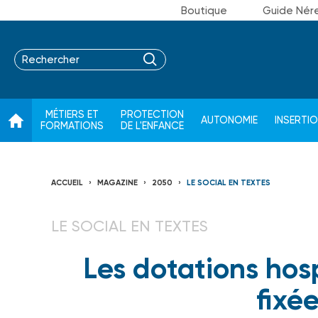
Boutique
Guide Nér
MÉTIERS ET
PROTECTION
AUTONOMIE
INSERTI
FORMATIONS
DE L'ENFANCE
ACCUEIL
MAGAZINE
2050
LE SOCIAL EN TEXTES
LE SOCIAL EN TEXTES
Les dotations hosp
fixé