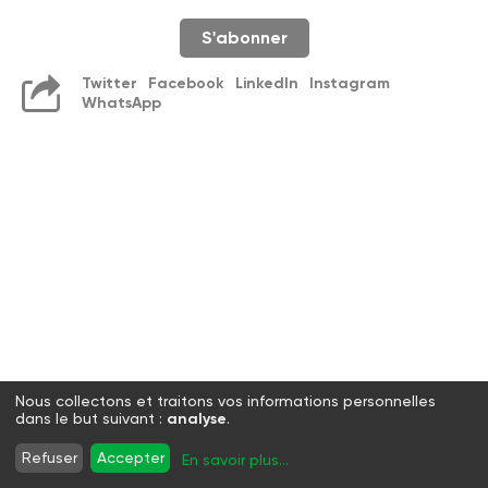
S'abonner
Twitter
Facebook
LinkedIn
Instagram
WhatsApp
Nous collectons et traitons vos informations personnelles
dans le but suivant :
analyse
.
Refuser
Accepter
En savoir plus
...