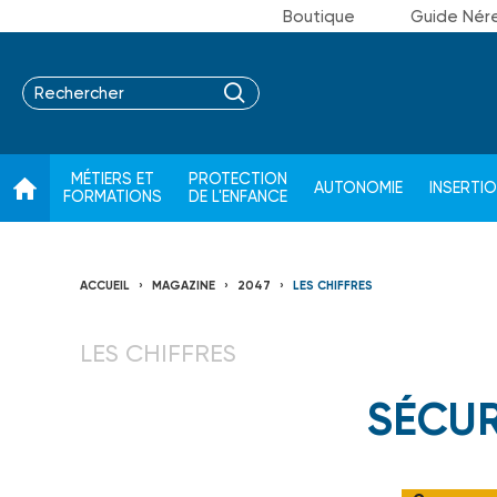
Boutique
Guide Nér
MÉTIERS ET
PROTECTION
AUTONOMIE
INSERTI
FORMATIONS
DE L'ENFANCE
ACCUEIL
MAGAZINE
2047
LES CHIFFRES
LES CHIFFRES
SÉCUR