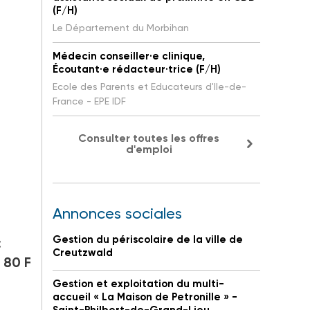
(F/H)
Le Département du Morbihan
Médecin conseiller·e clinique,
Écoutant·e rédacteur·trice (F/H)
Ecole des Parents et Educateurs d'Ile-de-
France - EPE IDF
Consulter toutes les offres
d'emploi
Annonces sociales
Gestion du périscolaire de la ville de
:
Creutzwald
 80 F
Gestion et exploitation du multi-
accueil « La Maison de Petronille » -