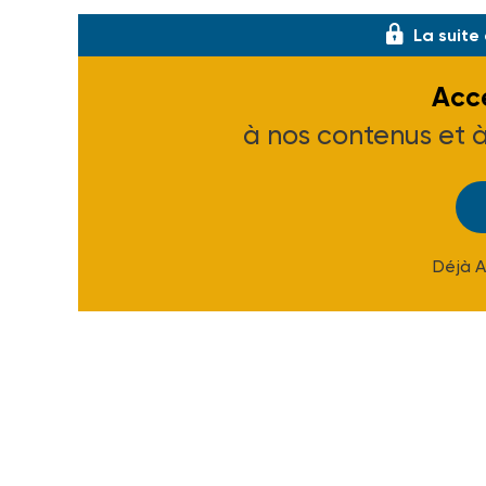
La suite
Accé
à nos contenus et 
Déjà 