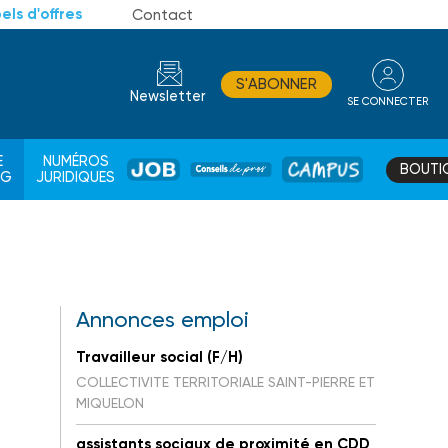
els d'offres
Contact
S'ABONNER
Newsletter
SE CONNECTER
CONSEIL
E
NUMÉROS
BOUTI
JOB
DE
CAMPUS
AG
JURIDIQUES
PROS
Annonces emploi
Travailleur social (F/H)
COLLECTIVITE TERRITORIALE SAINT-PIERRE ET
MIQUELON
assistants sociaux de proximité en CDD