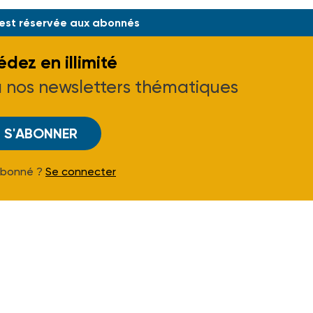
 est réservée aux abonnés
dez en illimité
à nos newsletters thématiques
S'ABONNER
Abonné ?
Se connecter