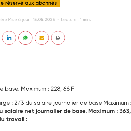
cle réservé aux abonnés
15.05.2025
1 min.
ère Mise à jour :
Lecture :
de base. Maximum : 228, 66 F
rge : 2/3 du salaire journalier de base Maximum 
 salaire net journalier de base. Maximum : 363,
u travail :