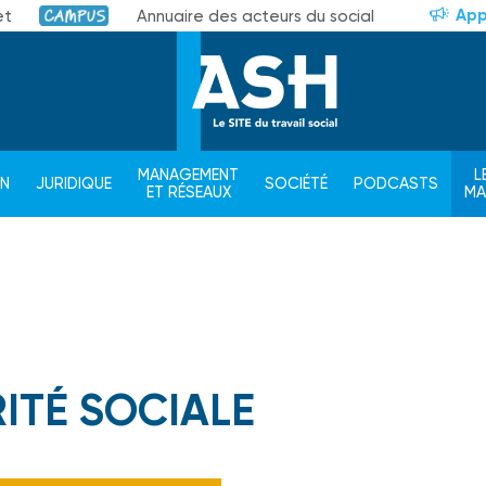
App
et
Annuaire des acteurs du social
Campus
MANAGEMENT
L
ON
JURIDIQUE
SOCIÉTÉ
PODCASTS
ET RÉSEAUX
M
ITÉ SOCIALE