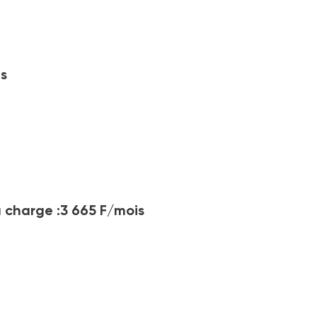
s
 charge :3 665 F/mois