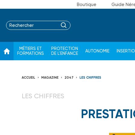
Boutique
Guide Nér
MÉTIERS ET
PROTECTION
AUTONOMIE
INSERTI
FORMATIONS
DE L'ENFANCE
ACCUEIL
MAGAZINE
2047
LES CHIFFRES
LES CHIFFRES
PRESTATI