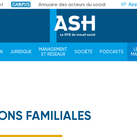
App
et
Annuaire des acteurs du social
Campus
MANAGEMENT
L
ON
JURIDIQUE
SOCIÉTÉ
PODCASTS
ET RÉSEAUX
M
ONS FAMILIALES