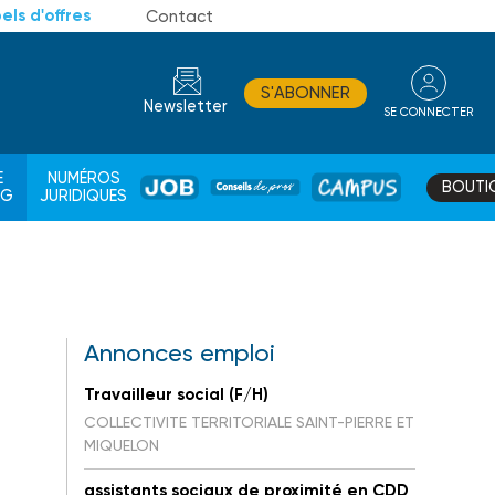
els d'offres
Contact
S'ABONNER
Newsletter
SE CONNECTER
CONSEIL
E
NUMÉROS
BOUTI
JOB
DE
CAMPUS
AG
JURIDIQUES
PROS
Annonces emploi
Travailleur social (F/H)
COLLECTIVITE TERRITORIALE SAINT-PIERRE ET
MIQUELON
assistants sociaux de proximité en CDD