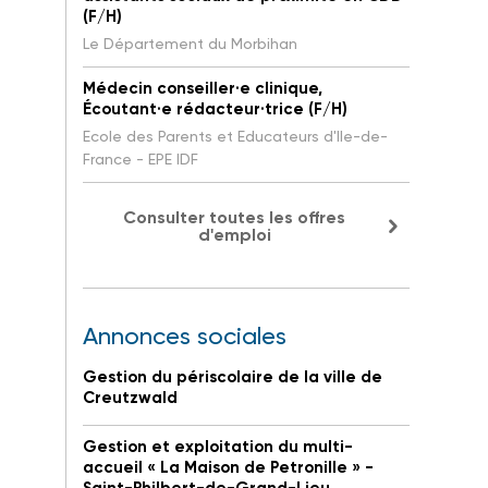
(F/H)
Le Département du Morbihan
Médecin conseiller·e clinique,
Écoutant·e rédacteur·trice (F/H)
Ecole des Parents et Educateurs d'Ile-de-
France - EPE IDF
Consulter toutes les offres
d'emploi
Annonces sociales
Gestion du périscolaire de la ville de
Creutzwald
Gestion et exploitation du multi-
accueil « La Maison de Petronille » -