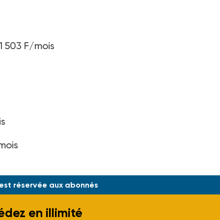
 1 503 F/mois
is
/mois
 est réservée aux abonnés
dez en illimité