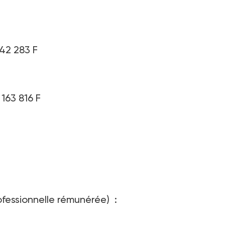
142 283 F
 163 816 F
ofessionnelle rémunérée) :