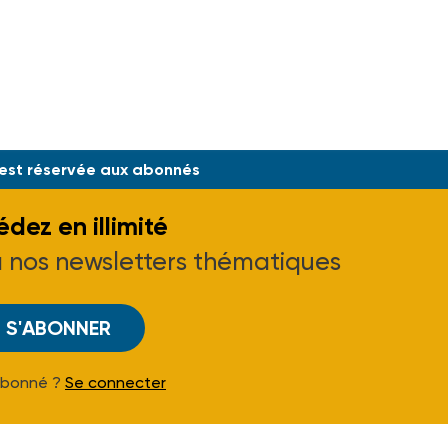
 est réservée aux abonnés
dez en illimité
à nos newsletters thématiques
S'ABONNER
Abonné ?
Se connecter