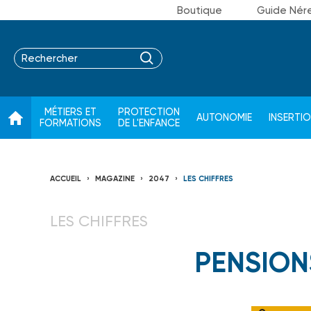
Boutique
Guide Nér
MÉTIERS ET
PROTECTION
AUTONOMIE
INSERTI
FORMATIONS
DE L'ENFANCE
ACCUEIL
MAGAZINE
2047
LES CHIFFRES
LES CHIFFRES
PENSION