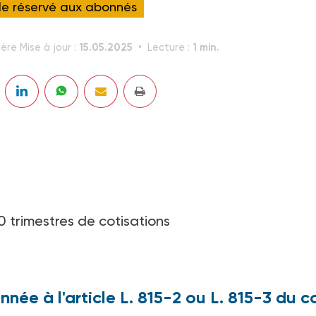
cle réservé aux abonnés
15.05.2025
1 min.
ère Mise à jour :
Lecture :
0 trimestres de cotisations
née à l'article L. 815-2 ou L. 815-3 du 