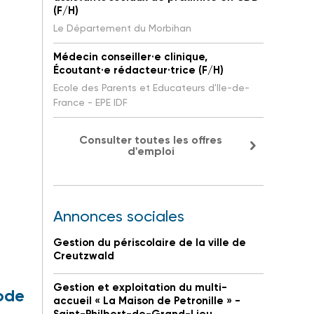
(F/H)
Le Département du Morbihan
Médecin conseiller·e clinique,
Écoutant·e rédacteur·trice (F/H)
Ecole des Parents et Educateurs d'Ile-de-
France - EPE IDF
Consulter toutes les offres
d'emploi
Annonces sociales
Gestion du périscolaire de la ville de
Creutzwald
Gestion et exploitation du multi-
code
accueil « La Maison de Petronille » -