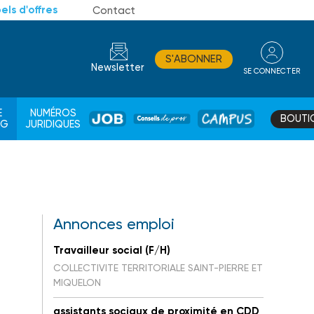
els d'offres
Contact
S'ABONNER
Newsletter
SE CONNECTER
CONSEIL
E
NUMÉROS
BOUTI
JOB
DE
CAMPUS
AG
JURIDIQUES
PROS
Annonces emploi
Travailleur social (F/H)
COLLECTIVITE TERRITORIALE SAINT-PIERRE ET
MIQUELON
assistants sociaux de proximité en CDD