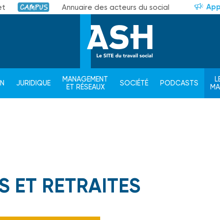
App
et
Annuaire des acteurs du social
Campus
MANAGEMENT
L
ON
JURIDIQUE
SOCIÉTÉ
PODCASTS
ET RÉSEAUX
M
S ET RETRAITES