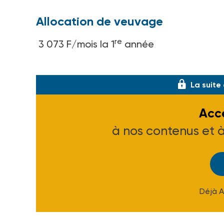
Allocation de veuvage
re
3 073 F/mois la 1
année
e
2 019 F/mois la 2
La suite
Accé
à nos contenus et 
Déjà 