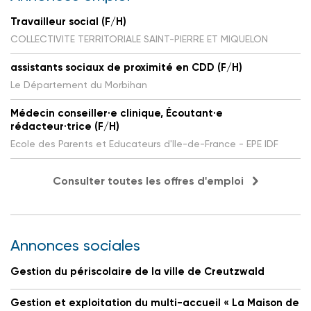
Travailleur social (F/H)
COLLECTIVITE TERRITORIALE SAINT-PIERRE ET MIQUELON
assistants sociaux de proximité en CDD (F/H)
Le Département du Morbihan
Médecin conseiller·e clinique, Écoutant·e
rédacteur·trice (F/H)
Ecole des Parents et Educateurs d'Ile-de-France - EPE IDF
Consulter toutes les offres d'emploi
Annonces sociales
Gestion du périscolaire de la ville de Creutzwald
Gestion et exploitation du multi-accueil « La Maison de