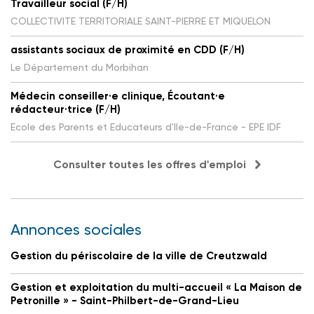
Travailleur social (F/H)
COLLECTIVITE TERRITORIALE SAINT-PIERRE ET MIQUELON
assistants sociaux de proximité en CDD (F/H)
Le Département du Morbihan
Médecin conseiller·e clinique, Écoutant·e
rédacteur·trice (F/H)
Ecole des Parents et Educateurs d'Ile-de-France - EPE IDF
Consulter toutes les offres d'emploi
Annonces sociales
Gestion du périscolaire de la ville de Creutzwald
Gestion et exploitation du multi-accueil « La Maison de
Petronille » - Saint-Philbert-de-Grand-Lieu