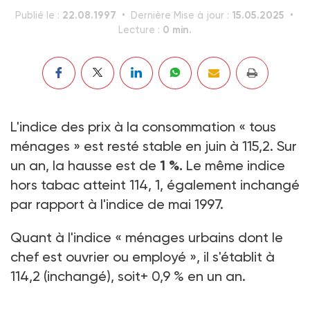
22.08.1997
15.05.2025
Publié le :
Dernière Mise à jour :
0 min.
Lecture :
L'indice des prix à la consommation « tous
ménages » est resté stable en juin à 115,2. Sur
un an, la hausse est de
1 %.
Le même indice
hors tabac atteint 114, 1, également inchangé
par rapport à l'indice de mai 1997.
Quant à l'indice « ménages urbains dont le
chef est ouvrier ou employé », il s'établit à
114,2 (inchangé), soit+ 0,9 % en un an.
(Avis paru au J.O. du 29-07-97)