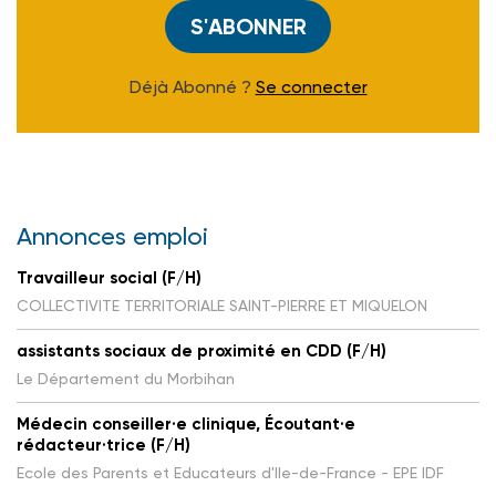
S'ABONNER
Déjà Abonné ?
Se connecter
Annonces emploi
Travailleur social (F/H)
COLLECTIVITE TERRITORIALE SAINT-PIERRE ET MIQUELON
assistants sociaux de proximité en CDD (F/H)
Le Département du Morbihan
Médecin conseiller·e clinique, Écoutant·e
rédacteur·trice (F/H)
Ecole des Parents et Educateurs d'Ile-de-France - EPE IDF