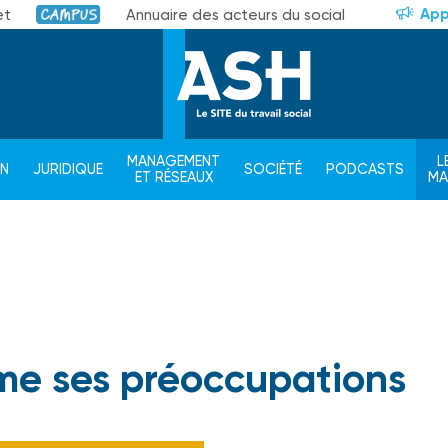
App
et
Annuaire des acteurs du social
Campus
MANAGEMENT
L
ON
JURIDIQUE
SOCIÉTÉ
PODCASTS
ET RÉSEAUX
M
rme ses préoccupations