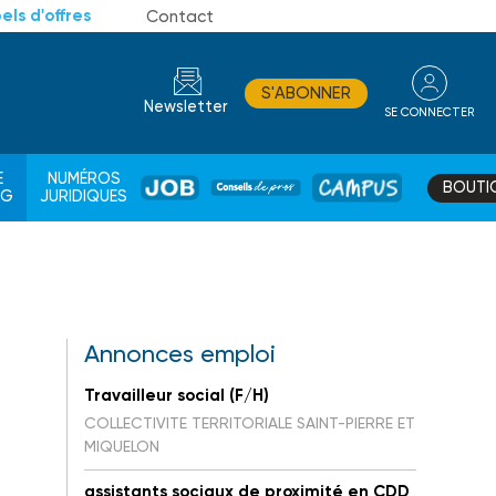
els d'offres
Contact
S'ABONNER
Newsletter
SE CONNECTER
CONSEIL
E
NUMÉROS
BOUTI
JOB
DE
CAMPUS
AG
JURIDIQUES
PROS
Annonces emploi
Travailleur social (F/H)
COLLECTIVITE TERRITORIALE SAINT-PIERRE ET
MIQUELON
assistants sociaux de proximité en CDD