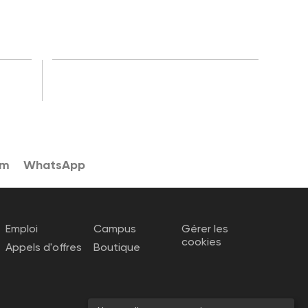
am
WhatsApp
Emploi
Campus
Gérer les
cookies
Appels d'offres
Boutique