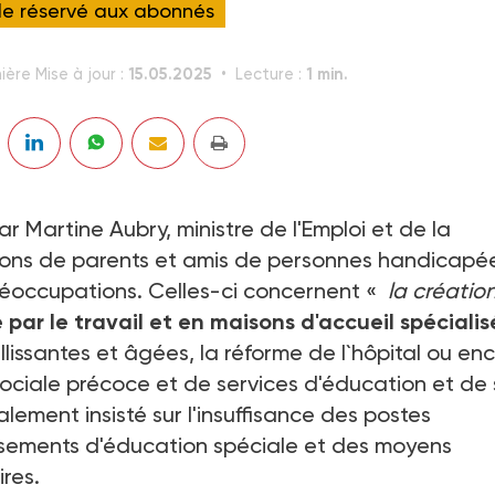
cle réservé aux abonnés
15.05.2025
1 min.
ière Mise à jour :
Lecture :
r Martine Aubry, ministre de l'Emploi et de la
ations de parents et amis de personnes handicapé
réoccupations. Celles-ci concernent «
la créatio
 par le travail et en maisons d'accueil spéciali
lissantes et âgées, la réforme de l`hôpital ou en
ociale précoce et de services d'éducation et de 
alement insisté sur l'insuffisance des postes
issements d'éducation spéciale et des moyens
ires.