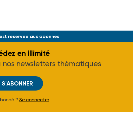
s cedex 18 - Tél. 01 44 85 50 50.
 est réservée aux abonnés
dez en illimité
à nos newsletters thématiques
S'ABONNER
Abonné ?
Se connecter