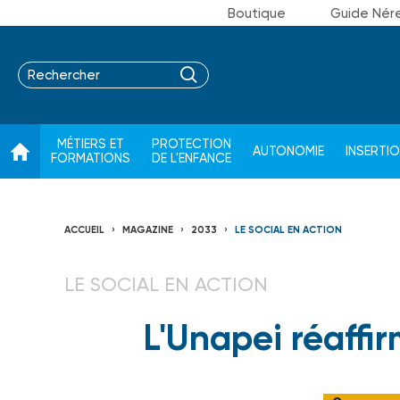
Boutique
Guide Nér
MÉTIERS ET
PROTECTION
AUTONOMIE
INSERTI
FORMATIONS
DE L'ENFANCE
ACCUEIL
MAGAZINE
2033
LE SOCIAL EN ACTION
LE SOCIAL EN ACTION
L'Unapei réaffi