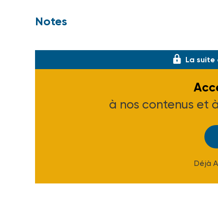
Notes
(1) Unapei : 15, rue Coysevox - 75876 Pari
La suite
Accé
à nos contenus et 
Déjà 