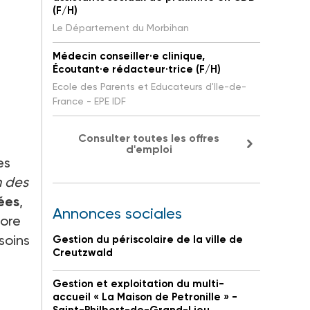
(F/H)
Le Département du Morbihan
Médecin conseiller·e clinique,
Écoutant·e rédacteur·trice (F/H)
Ecole des Parents et Educateurs d'Ile-de-
France - EPE IDF
Consulter toutes les offres
d'emploi
es
n des
sées
,
Annonces sociales
core
soins
Gestion du périscolaire de la ville de
Creutzwald
Gestion et exploitation du multi-
accueil « La Maison de Petronille » -