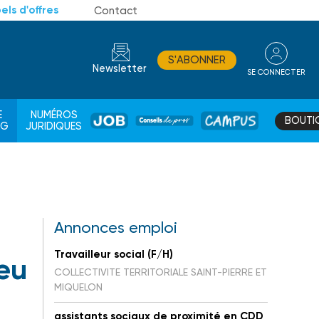
els d'offres
Contact
S'ABONNER
Newsletter
SE CONNECTER
CONSEIL
E
NUMÉROS
BOUTI
JOB
DE
CAMPUS
AG
JURIDIQUES
PROS
Annonces emploi
Travailleur social (F/H)
jeu
COLLECTIVITE TERRITORIALE SAINT-PIERRE ET
MIQUELON
assistants sociaux de proximité en CDD