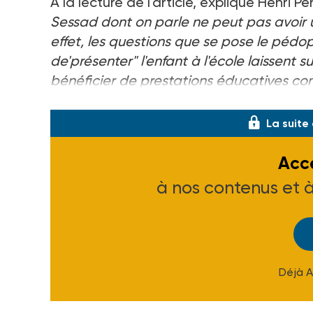
A la lecture de l'article, explique Henri Per
Sessad dont on parle ne peut pas avoir u
effet, les questions que se pose le pédo
de'présenter" l'enfant à l'école laissent s
bénéficier de prestations éducatives co
directeur,
« nous sommes parti
La suite
Accé
à nos contenus et 
Déjà 