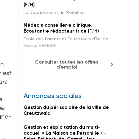
(F/H)
Le Département du Morbihan
Médecin conseiller·e clinique,
Écoutant·e rédacteur·trice (F/H)
Ecole des Parents et Educateurs d'Ile-de-
France - EPE IDF
Consulter toutes les offres
on
d'emploi
« est
art
Annonces sociales
e
ie
Gestion du périscolaire de la ville de
Creutzwald
gne-
Gestion et exploitation du multi-
accueil « La Maison de Petronille » -