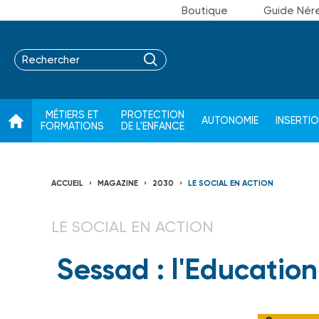
Boutique
Guide Nér
MÉTIERS ET
PROTECTION
AUTONOMIE
INSERTI
FORMATIONS
DE L'ENFANCE
ACCUEIL
MAGAZINE
2030
LE SOCIAL EN ACTION
LE SOCIAL EN ACTION
Sessad : l'Education