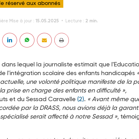
cle réservé aux abonnés
15.05.2025
2 min.
ière Mise à jour :
Lecture :
dans lequel la journaliste estimait que l'Educati
e l'intégration scolaire des enfants handicapés
e actuelle, une volonté politique manifeste de la p
a prise en charge des enfants en difficulté »,
ituts et du Sessad Caravelle
(2)
.
« Avant même qu
accordée par la DRASS, nous avions déjà la garant
spécialisé serait affecté à notre Sessad »
, témoi