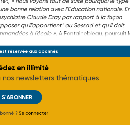
ret,
« nous voyons tout de suite pourquoi le type
ne bonne relation avec l'Education nationale. E
psychiatre Claude Dray par rapport à la façon
upposer qu'il'appartient" au Sessad et qu'il doit
mmandées à l'école ».
A Fontainebleau, poursuit l
 est réservée aux abonnés
dez en illimité
à nos newsletters thématiques
S'ABONNER
Abonné ?
Se connecter