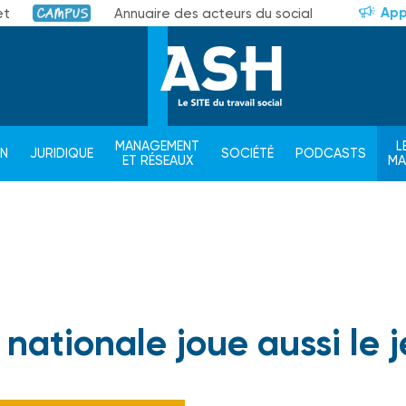
App
et
Annuaire des acteurs du social
Campus
MANAGEMENT
L
ON
JURIDIQUE
SOCIÉTÉ
PODCASTS
ET RÉSEAUX
M
 nationale joue aussi le 