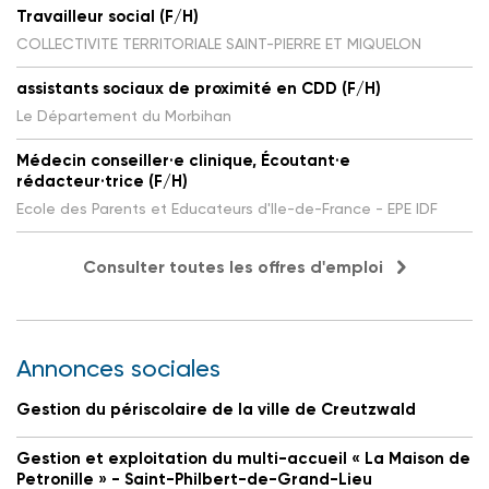
Travailleur social (F/H)
COLLECTIVITE TERRITORIALE SAINT-PIERRE ET MIQUELON
assistants sociaux de proximité en CDD (F/H)
Le Département du Morbihan
Médecin conseiller·e clinique, Écoutant·e
rédacteur·trice (F/H)
Ecole des Parents et Educateurs d'Ile-de-France - EPE IDF
Consulter toutes les offres d'emploi
Annonces sociales
Gestion du périscolaire de la ville de Creutzwald
Gestion et exploitation du multi-accueil « La Maison de
Petronille » - Saint-Philbert-de-Grand-Lieu