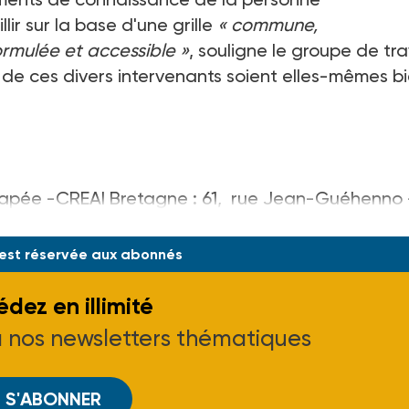
ir sur la base d'une grille
« commune,
rmulée et accessible »
, souligne le groupe de tra
de ces divers intervenants soient elles-mêmes b
icapée -CREAI Bretagne : 61, rue Jean-Guéhenno 
.
 est réservée aux abonnés
dez en illimité
à nos newsletters thématiques
S'ABONNER