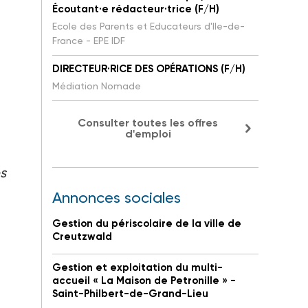
Écoutant·e rédacteur·trice (F/H)
Ecole des Parents et Educateurs d'Ile-de-
France - EPE IDF
DIRECTEUR·RICE DES OPÉRATIONS (F/H)
Médiation Nomade
Consulter toutes les offres
d'emploi
s
Annonces sociales
Gestion du périscolaire de la ville de
Creutzwald
.
Gestion et exploitation du multi-
accueil « La Maison de Petronille » -
Saint-Philbert-de-Grand-Lieu