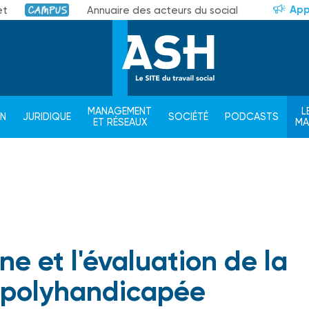
App
et
Annuaire des acteurs du social
Campus
MANAGEMENT
L
ON
JURIDIQUE
SOCIÉTÉ
PODCASTS
ET RÉSEAUX
M
e et l'évaluation de la
 polyhandicapée