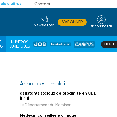
els d'offres
Contact
S'ABONNER
Newsletter
SE CONNECTER
CONSEIL
E
NUMÉROS
BOUTI
JOB
DE
CAMPUS
AG
JURIDIQUES
PROS
Annonces emploi
assistants sociaux de proximité en CDD
(F/H)
Le Département du Morbihan
Médecin conseiller·e clinique,