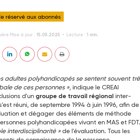
cle réservé aux abonnés
15.05.2025
1 min.
ière Mise à jour :
Lecture :
des adultes polyhandicapés se sentent souvent trè
obale de ces personnes »
, indique le CREAI
nclusions d'un
groupe de travail régional
inter-
s'est réuni, de septembre 1994 à juin 1996, afin de
valuation et dégager des éléments de méthode
personnes polyhandicapées vivant en MAS et FDT
e interdisciplinarité »
de l'évaluation. Tous les
éments de connaissance de la personne