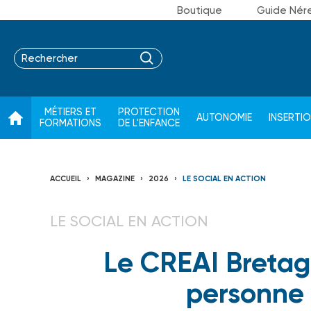
Boutique
Guide Nér
MÉTIERS ET
PROTECTION
AUTONOMIE
INSERTI
FORMATIONS
DE L'ENFANCE
ACCUEIL
MAGAZINE
2026
LE SOCIAL EN ACTION
LE SOCIAL EN ACTION
Le CREAI Bretagn
personne