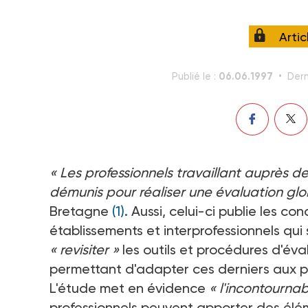
Arti
06.06.1997
Publié le :
Dern
« Les professionnels travaillant auprès 
démunis pour réaliser une évaluation gl
Bretagne
(1)
. Aussi, celui-ci publie les co
établissements et interprofessionnels qui 
« revisiter »
les outils et procédures d'é
permettant d'adapter ces derniers aux 
L'étude met en évidence
« l'incontournabl
professionnels peuvent apporter des él